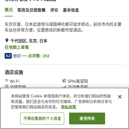
概况
客房及住宿套餐
评论
基本信息
东京巨蛋、日本武道馆与靖国神社都可徒步即达，前往市内的主要
车站也非常方便，位置绝佳的新都市型酒店。
千代田区, 东京, 日本
在地图上查看
很好
点评数:
202
4.2
酒店设施
Wi-Fi
SPA/美容院
全馆禁烟
自动售货机
本网站使用 Cookie 来增强用户体验，并分析我们网站的性能
和流量。我们还会与合作的社交媒体、广告商和分析商分享与
首页
日本
东京
千代田区
东京九段下APA酒店
您使用我们网站相关的信息。
隐私政策
不得出售我的个人信息
接受所有
搜索客房