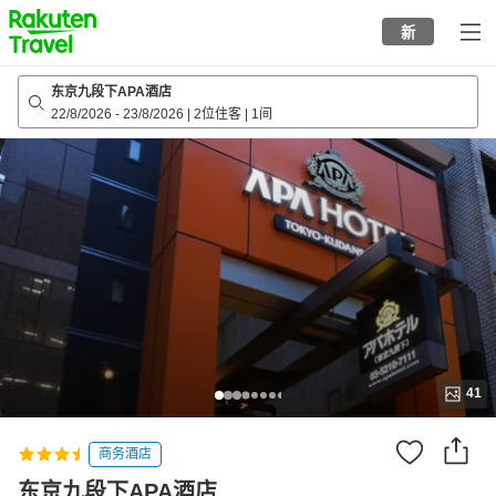
to
新
top
page
东京九段下APA酒店
22/8/2026
-
23/8/2026
|
2位住客
|
1间
41
商务酒店
东京九段下APA酒店