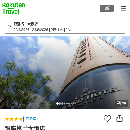
to
新
top
page
银座格兰大饭店
22/8/2026
-
23/8/2026
|
2位住客
|
1间
54
商务酒店
银座格兰大饭店