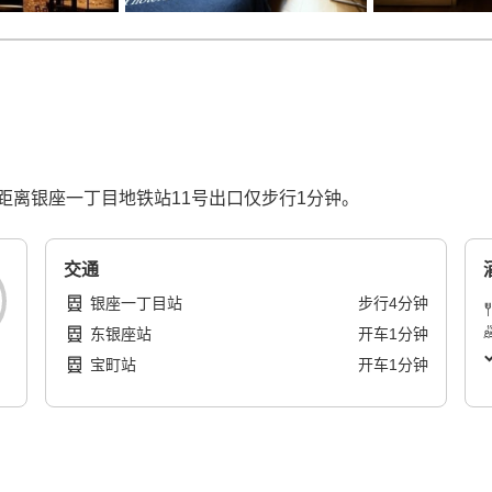
。距离银座一丁目地铁站11号出口仅步行1分钟。
交通
银座一丁目站
步行
4
分钟
东银座站
开车
1
分钟
宝町站
开车
1
分钟