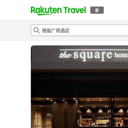
新
t
概况
客房及住宿套餐
评论
亮点
设施
o
p
P
a
g
e
_
s
e
a
r
c
h