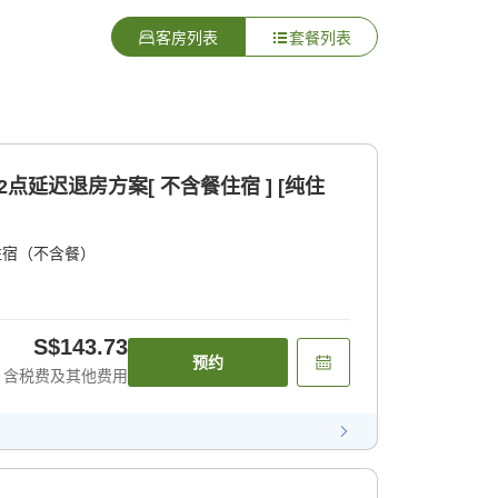
客房列表
套餐列表
2点延迟退房方案[ 不含餐住宿 ] [纯住
住宿（不含餐）
S$143.73
预约
含税费及其他费用