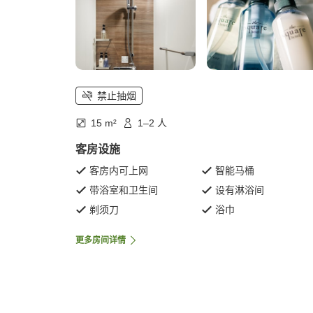
禁止抽烟
15 m²
1–2 人
客房设施
客房内可上网
智能马桶
带浴室和卫生间
设有淋浴间
剃须刀
浴巾
更多房间详情