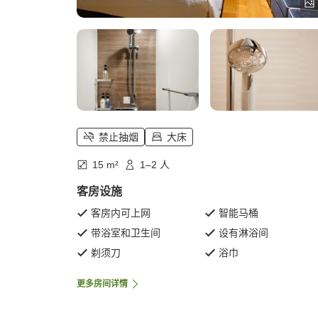
禁止抽烟
大床
15 m²
1–2 人
客房设施
客房内可上网
智能马桶
带浴室和卫生间
设有淋浴间
剃须刀
浴巾
更多房间详情