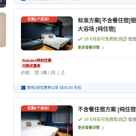
7
仅剩
2
个房间！
标准方案[不含餐住宿]
大浴场 [纯住宿]
18 8月
前可免费取消
仅
更多套餐详情
Rakuten特别优惠
闪购优惠券
价格：
1
晚
|
|
使用2张优惠券以享
S$30.85
折扣
仅剩
2
个房间！
不含餐住宿方案 [纯住宿
18 8月
前可免费取消
仅
更多套餐详情