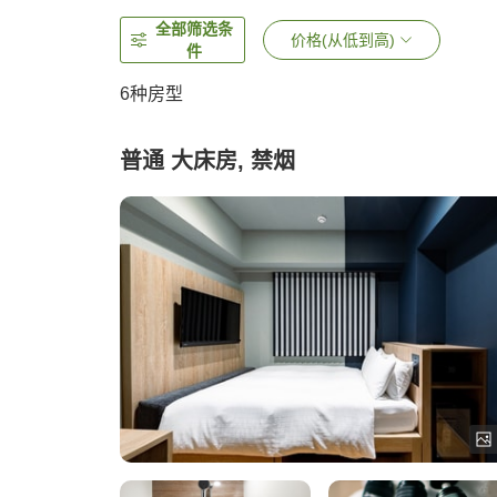
全部筛选条
价格(从低到高)
件
6
种房型
普通 大床房, 禁烟