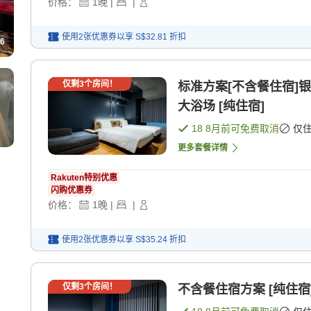
价格：
1
晚
|
|
使用2张优惠券以享
S$32.81
折扣
6
仅剩
3
个房间！
标准方案[不含餐住宿]
大浴场 [纯住宿]
18 8月
前可免费取消
仅
更多套餐详情
Rakuten特别优惠
闪购优惠券
价格：
1
晚
|
|
使用2张优惠券以享
S$35.24
折扣
仅剩
3
个房间！
不含餐住宿方案 [纯住宿