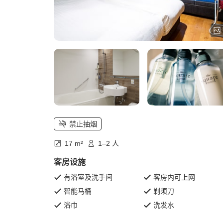
禁止抽烟
17 m²
1–2 人
客房设施
有浴室及洗手间
客房内可上网
智能马桶
剃须刀
浴巾
洗发水