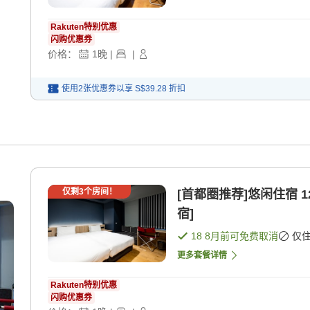
Rakuten特别优惠
闪购优惠券
价格：
1
晚
|
|
使用2张优惠券以享
S$39.28
折扣
仅剩
3
个房间！
[首都圈推荐]悠闲住宿 1
宿]
18 8月
前可免费取消
仅
更多套餐详情
Rakuten特别优惠
闪购优惠券