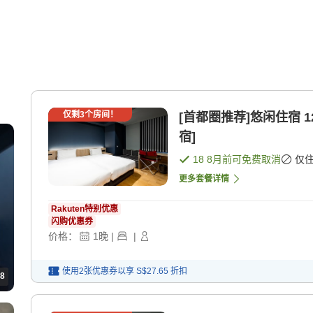
仅剩
3
个房间！
[首都圈推荐]悠闲住宿 1
宿]
18 8月
前可免费取消
仅
更多套餐详情
Rakuten特别优惠
闪购优惠券
价格：
1
晚
|
|
使用2张优惠券以享
S$27.65
折扣
8