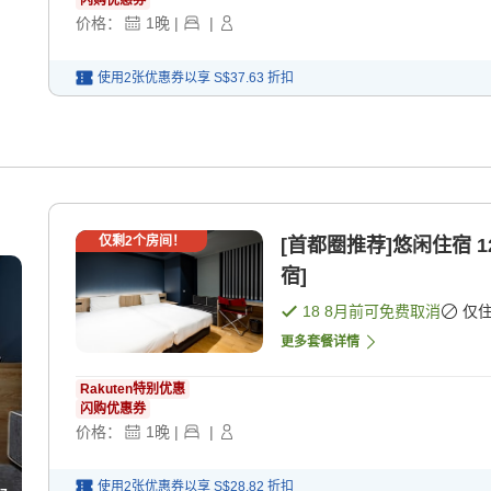
闪购优惠券
价格：
1
晚
|
|
使用2张优惠券以享
S$37.63
折扣
仅剩
2
个房间！
[首都圈推荐]悠闲住宿 1
宿]
18 8月
前可免费取消
仅
更多套餐详情
Rakuten特别优惠
闪购优惠券
价格：
1
晚
|
|
使用2张优惠券以享
S$28.82
折扣