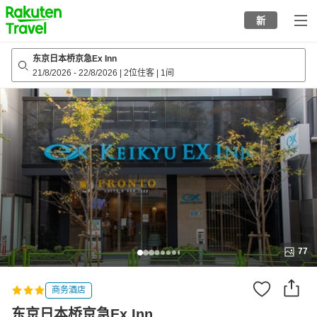
to
新
top
page
东京日本桥京急Ex Inn
21/8/2026
-
22/8/2026
|
2位住客
|
1间
77
商务酒店
东京日本桥京急Ex Inn