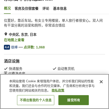
概况
客房及住宿套餐
评论
基本信息
位置好，靠近车站。有女士专用楼层，单人旅行者很安心。双人间
有干湿分离的浴室和厕所，非常适合情侣
中央区, 东京, 日本
在地图上查看
很棒
点评数:
1,068
4.4
酒店设施
快递服务
自动售货机
付费洗衣房
本网站使用 Cookie 来增强用户体验，并分析我们网站的性能
和流量。我们还会与合作的社交媒体、广告商和分析商分享与
首页
日本
东京
中央区
东京日本桥京急Ex Inn
您使用我们网站相关的信息。
隐私政策
不得出售我的个人信息
接受所有
搜索客房