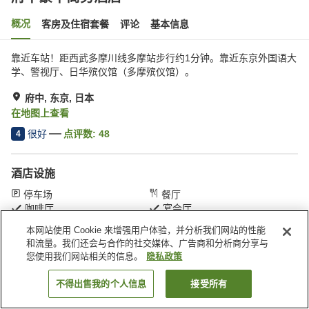
概况
客房及住宿套餐
评论
基本信息
靠近车站！距西武多摩川线多摩站步行约1分钟。靠近东京外国语大
学、警视厅、日华殡仪馆（多摩殡仪馆）。
府中, 东京, 日本
在地图上查看
很好
点评数:
48
4
酒店设施
停车场
餐厅
咖啡厅
宴会厅
本网站使用 Cookie 来增强用户体验，并分析我们网站的性能
和流量。我们还会与合作的社交媒体、广告商和分析商分享与
首页
日本
东京
府中
府中豪华商务酒店
您使用我们网站相关的信息。
隐私政策
不得出售我的个人信息
接受所有
搜索客房