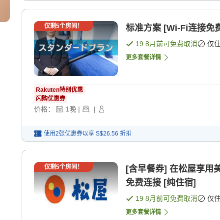
仅剩
5
个房间！
标准方案 [Wi-Fi连接免费
19 8月
前可免费取消
仅
更多套餐详情
Rakuten特别优惠
闪购优惠券
价格：
1
晚
|
|
使用2张优惠券以享
S$26.56
折扣
仅剩
5
个房间！
[含早餐券] 在松屋享用美
免费连接 [纯住宿]
19 8月
前可免费取消
仅
更多套餐详情