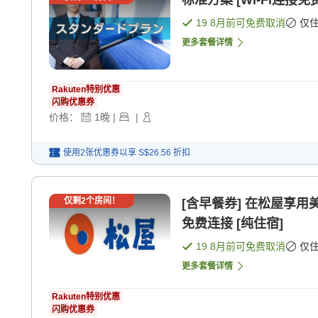
标准方案 [Wi-Fi连接免费
19 8月
前可免费取消
仅
更多套餐详情
Rakuten特别优惠
闪购优惠券
价格：
1
晚
|
|
使用2张优惠券以享
S$26.56
折扣
仅剩
2
个房间！
[含早餐券] 在松屋享用美
免费连接 [纯住宿]
19 8月
前可免费取消
仅
更多套餐详情
Rakuten特别优惠
闪购优惠券