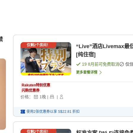
禁
仅剩
2
个房间！
“Live”酒店Livemax最低特别计划 [
[纯住宿]
19 8月
前可免费取消
仅
更多套餐详情
Rakuten特别优惠
闪购优惠券
价格：
1
晚
|
|
使用2张优惠券以享
S$22.81
折扣
仅剩
2
个房间！