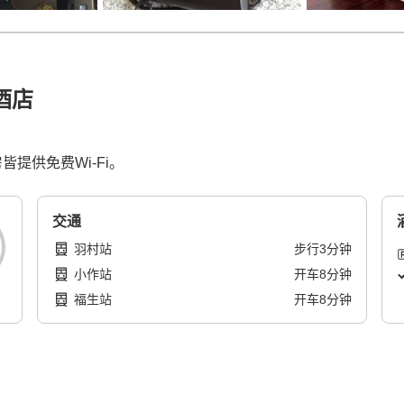
t酒店
皆提供免费Wi-Fi。
交通
羽村站
步行
3
分钟
小作站
开车
8
分钟
福生站
开车
8
分钟