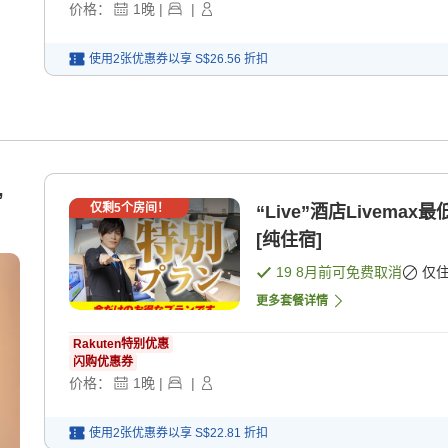
价格：
1
晚
|
|
使用2张优惠券以享
S$26.56
折扣
,
仅剩
5
个房间！
“Live”酒店Livemax最低特别计划 [
[纯住宿]
19 8月
前可免费取消
仅
更多套餐详情
Rakuten特别优惠
闪购优惠券
价格：
1
晚
|
|
使用2张优惠券以享
S$22.81
折扣