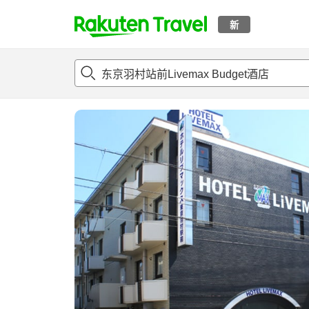
新
t
概况
客房及住宿套餐
评论
设施
o
p
P
a
g
e
_
s
e
a
r
c
h