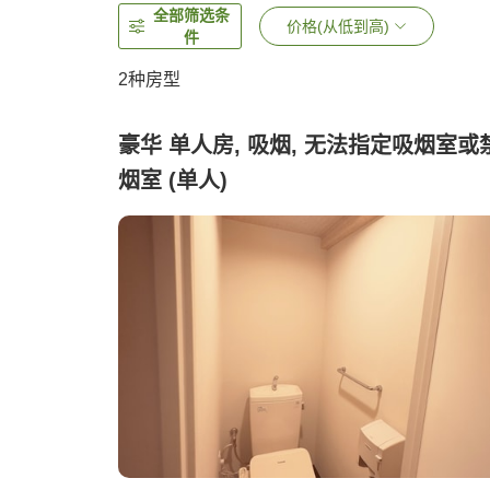
全部筛选条
价格(从低到高)
件
2
种房型
豪华 单人房, 吸烟, 无法指定吸烟室或
烟室 (单人)