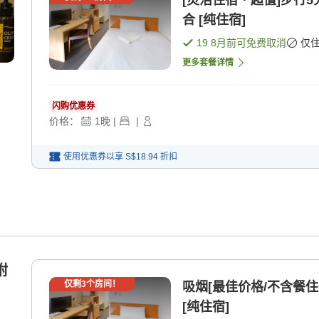
[灵活住宿・超值]步行
合 [纯住宿]
19 8月
前可免费取消
仅
更多套餐详情
闪购优惠券
价格：
1
晚
|
|
使用优惠券以享
S$18.94
折扣
附
仅剩
3
个房间！
吸烟[最佳价格/不含餐
[纯住宿]