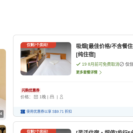
仅剩
7
个房间！
吸烟[最佳价格/不含餐
[纯住宿]
19 8月
前可免费取消
仅
更多套餐详情
闪购优惠券
价格：
1
晚
|
|
使用优惠券以享
S$9.71
折扣
4
仅剩
7
个房间！