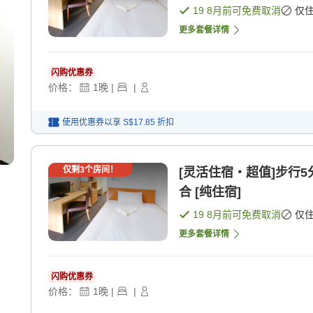
19 8月
前可免费取消
仅
更多套餐详情
闪购优惠券
价格：
1
晚
|
|
使用优惠券以享
S$17.85
折扣
仅剩
3
个房间！
[灵活住宿・超值]步行
合 [纯住宿]
19 8月
前可免费取消
仅
更多套餐详情
闪购优惠券
价格：
1
晚
|
|