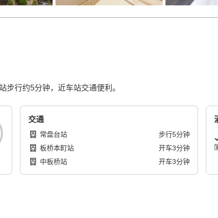
步行​​约5分钟，近车站交通便利。
交通
常盘台站
步行
5
分钟
板桥本町站
开车
3
分钟
中板桥站
开车
3
分钟