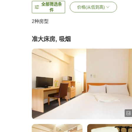
全部筛选条
价格(从低到高)
件
2
种房型
准大床房, 吸烟