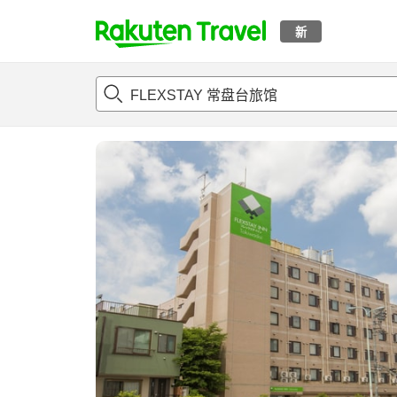
新
t
概况
客房及住宿套餐
评论
亮点
设施
o
p
P
a
g
e
_
s
e
a
r
c
h