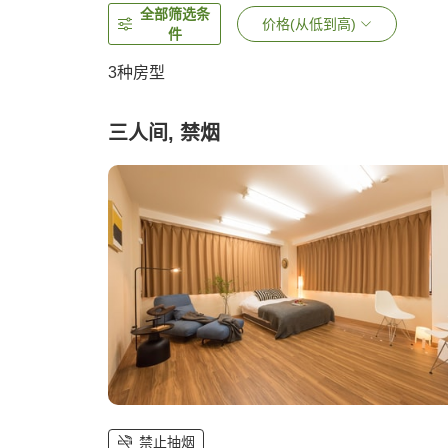
全部筛选条
价格(从低到高)
件
3
种房型
三人间, 禁烟
禁止抽烟