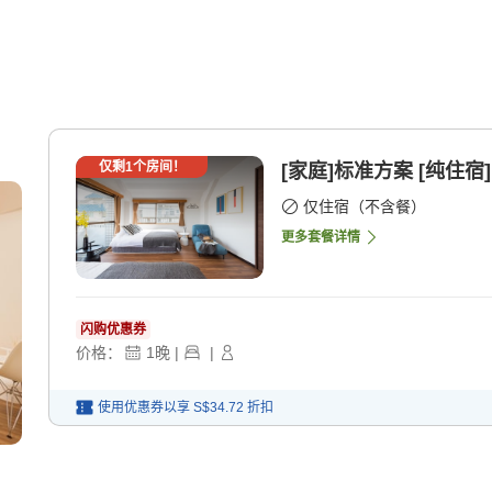
仅剩
1
个房间！
[家庭]标准方案 [纯住宿]
仅住宿（不含餐）
更多套餐详情
闪购优惠券
价格：
1
晚
|
|
使用优惠券以享
S$34.72
折扣