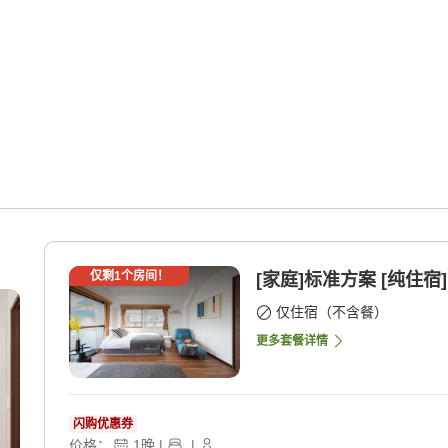
仅剩
1
个房间！
[家庭]标准方案 [纯住宿]
仅住宿（不含餐）
更多套餐详情
闪购优惠券
价格：
1
晚
|
|