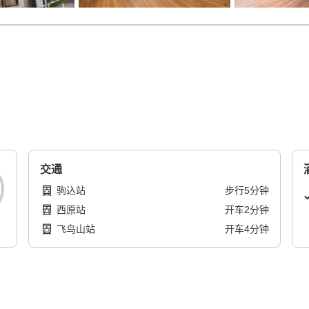
交通
驹込站
步行
5
分钟
西原站
开车
2
分钟
飞鸟山站
开车
4
分钟