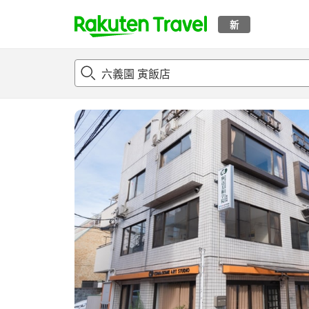
新
t
概况
客房及住宿套餐
评论
设施
o
p
P
a
g
e
_
s
e
a
r
c
h