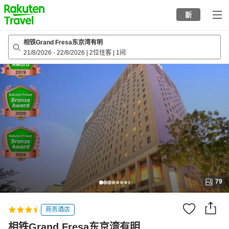
to
新
top
page
相铁Grand Fresa东京湾有明
21/8/2026
-
22/8/2026
|
2位住客
|
1间
79
商务酒店
相铁Grand Fresa东京湾有明