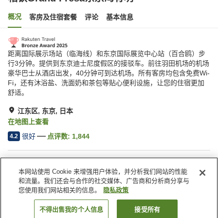
概况
客房及住宿套餐
评论
基本信息
距离国际展示场站（临海线）和东京国际展览中心站（百合鸥）步
行3分钟。提供到东京迪士尼度假区的接驳车。前往羽田机场的机场
豪华巴士从酒店出发，40分钟可到达机场。所有客房均包含免费Wi-
Fi，还有沐浴盐、洗面奶和茶包等贴心便利设施，让您的住宿更加
舒适。
江东区, 东京, 日本
在地图上查看
很好
点评数:
1,844
4.2
酒店设施
本网站使用 Cookie 来增强用户体验，并分析我们网站的性能
停车场
餐厅
和流量。我们还会与合作的社交媒体、广告商和分析商分享与
酒吧
咖啡厅
您使用我们网站相关的信息。
隐私政策
不得出售我的个人信息
接受所有
搜索客房
首页
日本
东京
江东区
相铁Grand Fresa东京湾有明