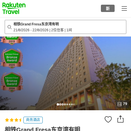
to
新
top
page
相铁Grand Fresa东京湾有明
21/8/2026
-
22/8/2026
|
2位住客
|
1间
79
商务酒店
相铁Grand Fresa东京湾有明