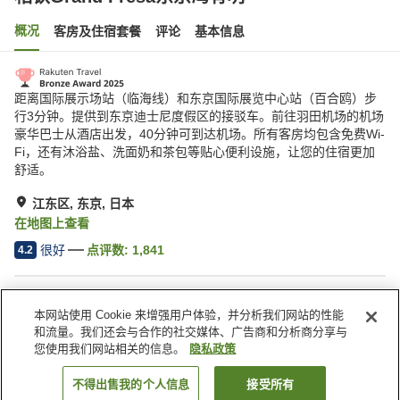
概况
客房及住宿套餐
评论
基本信息
距离国际展示场站（临海线）和东京国际展览中心站（百合鸥）步
行3分钟。提供到东京迪士尼度假区的接驳车。前往羽田机场的机场
豪华巴士从酒店出发，40分钟可到达机场。所有客房均包含免费Wi-
Fi，还有沐浴盐、洗面奶和茶包等贴心便利设施，让您的住宿更加
舒适。
江东区, 东京, 日本
在地图上查看
很好
点评数:
1,841
4.2
酒店设施
本网站使用 Cookie 来增强用户体验，并分析我们网站的性能
停车场
餐厅
和流量。我们还会与合作的社交媒体、广告商和分析商分享与
酒吧
咖啡厅
您使用我们网站相关的信息。
隐私政策
不得出售我的个人信息
接受所有
搜索客房
首页
日本
东京
江东区
相铁Grand Fresa东京湾有明