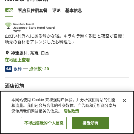
概况
客房及住宿套餐
评论
基本信息
山沿い村外れにある静かな宿。キラキラ輝く朝日と夜空が自慢！
地元の食材をアレンジしたお料理も♪
神津岛村, 东京, 日本
在地图上查看
很棒
点评数:
20
4.6
酒店设施
停车场
本网站使用 Cookie 来增强用户体验，并分析我们网站的性能
和流量。我们还会与合作的社交媒体、广告商和分析商分享与
首页
日本
东京
神津岛村
Nora咖啡厅旅馆
您使用我们网站相关的信息。
隐私政策
不得出售我的个人信息
接受所有
搜索客房