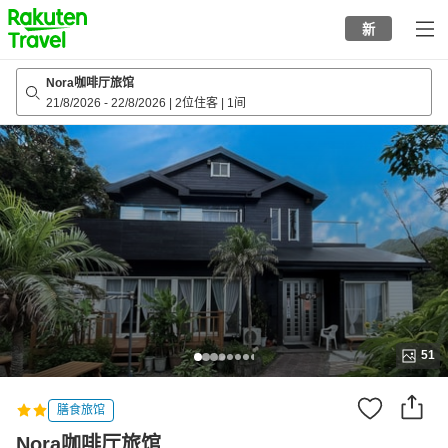
to
新
top
page
Nora咖啡厅旅馆
21/8/2026
-
22/8/2026
|
2位住客
|
1间
51
膳食旅馆
Nora咖啡厅旅馆