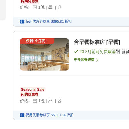
闪购优惠券
价格：
1
晚
|
|
使用优惠券以享
S$95.81
折扣
仅剩
1
个房间！
含早餐标准房 [早餐]
20 8月
前可免费取消
就
更多套餐详情
Seasonal Sale
闪购优惠券
价格：
1
晚
|
|
使用优惠券以享
S$110.54
折扣