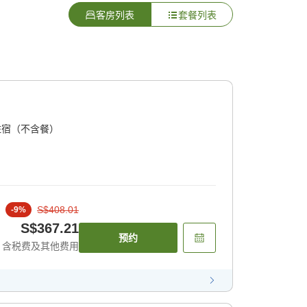
客房列表
套餐列表
住宿（不含餐）
S$408.01
-
9
%
S$367.21
预约
含税费及其他费用