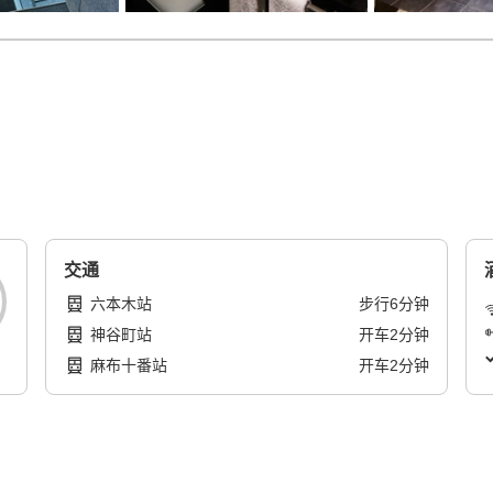
交通
六本木站
步行
6
分钟
神谷町站
开车
2
分钟
麻布十番站
开车
2
分钟