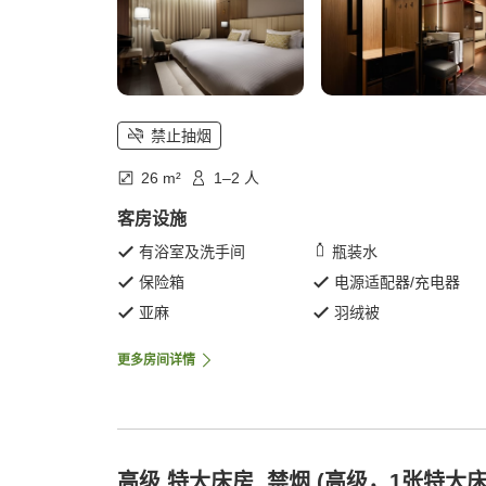
禁止抽烟
26 m²
1–2 人
客房设施
有浴室及洗手间
瓶装水
保险箱
电源适配器/充电器
亚麻
羽绒被
更多房间详情
高级 特大床房, 禁烟 (高级，1张特大床