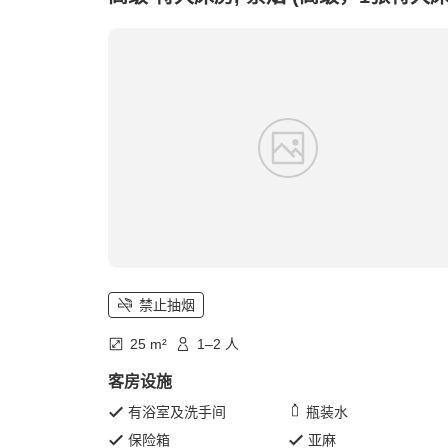
禁止抽烟
25 m²
1–2 人
客房设施
有浴室及洗手间
瓶装水
保险箱
亚麻