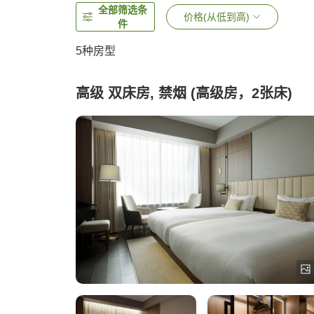
全部筛选条
价格(从低到高)
件
5
种房型
高级 双床房, 禁烟 (高级房，2张床)