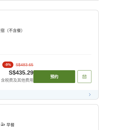
住宿（不含餐）
S$483.65
-
9
%
S$435.29
预约
含税费及其他费用
餐
早餐