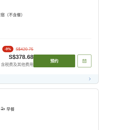
住宿（不含餐）
S$420.75
-
9
%
S$378.68
预约
含税费及其他费用
餐
早餐