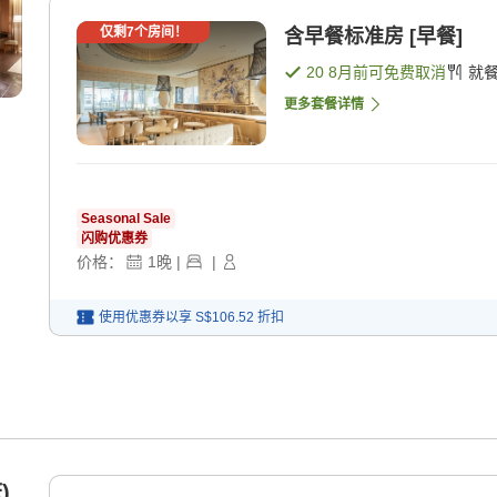
仅剩
7
个房间！
含早餐标准房 [早餐]
20 8月
前可免费取消
就
更多套餐详情
Seasonal Sale
闪购优惠券
价格：
1
晚
|
|
使用优惠券以享
S$106.52
折扣
)