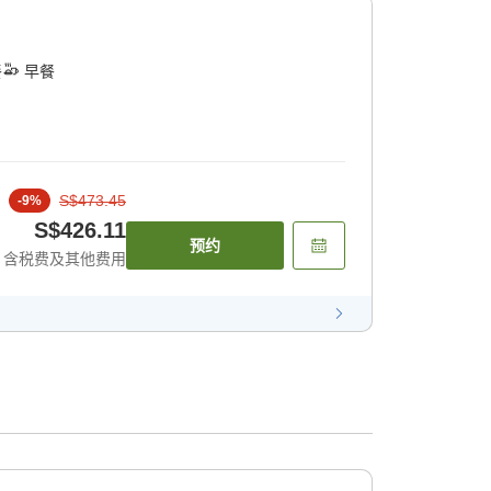
餐
早餐
S$473.45
-
9
%
S$426.11
预约
含税费及其他费用