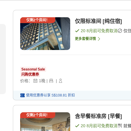
仅剩
2
个房间！
仅限标准间 [纯住宿]
20 8月
前可免费取消
仅
更多套餐详情
Seasonal Sale
闪购优惠券
价格：
1
晚
|
|
使用优惠券以享
S$108.81
折扣
仅剩
2
个房间！
含早餐标准房 [早餐]
20 8月
前可免费取消
就