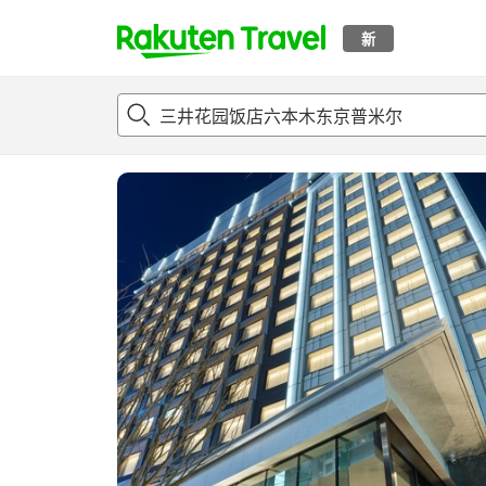
新
t
概况
客房及住宿套餐
评论
亮点
设施
o
p
P
a
g
e
_
s
e
a
r
c
h