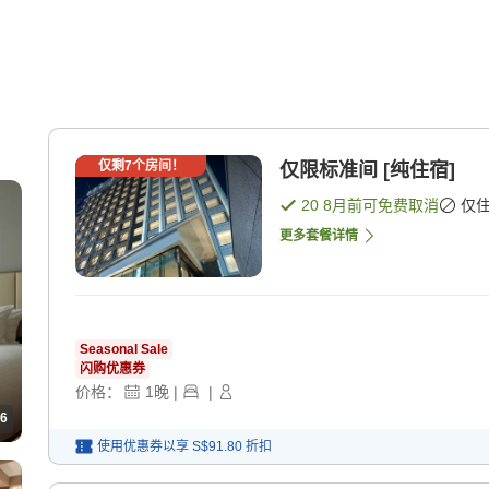
仅剩
7
个房间！
仅限标准间 [纯住宿]
20 8月
前可免费取消
仅
更多套餐详情
Seasonal Sale
闪购优惠券
价格：
1
晚
|
|
6
使用优惠券以享
S$91.80
折扣