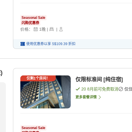
Seasonal Sale
闪购优惠券
价格：
1
晚
|
|
使用优惠券以享
S$109.39
折扣
)
仅剩
1
个房间！
仅限标准间 [纯住宿]
20 8月
前可免费取消
仅
更多套餐详情
Seasonal Sale