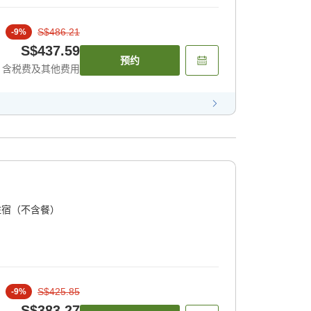
S$486.21
-
9
%
S$437.59
预约
含税费及其他费用
住宿（不含餐）
S$425.85
-
9
%
S$383.27