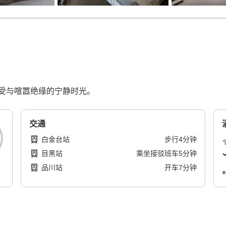
受与喧嚣绝缘的宁静时光。
交通
白金台站
步行
4
分钟
目黑站
乘坐接驳班车
5
分钟
品川站
开车
7
分钟