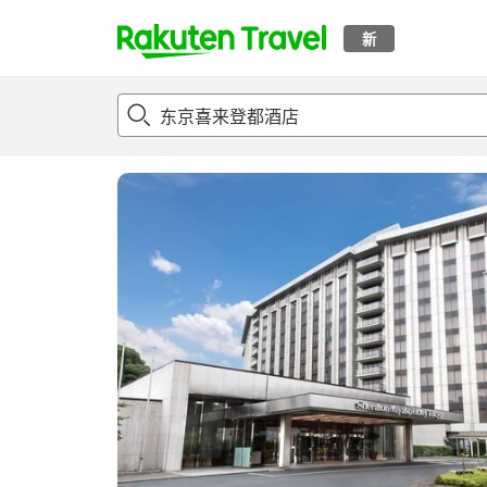
新
t
概况
客房及住宿套餐
评论
亮点
设施
o
p
P
a
g
e
_
s
e
a
r
c
h