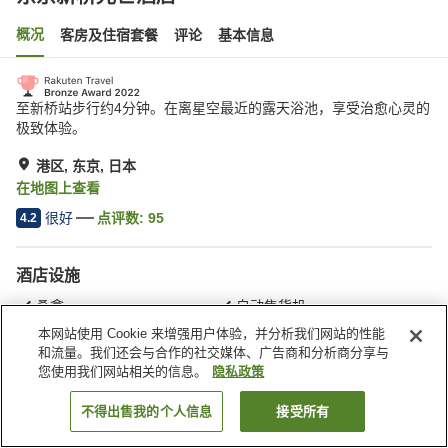
概况
客房及住宿套餐
评论
基本信息
至新桥站步行约4分钟。在离星空最近的露天浴池，享受治愈心灵的
极致体验。
港区, 东京, 日本
在地图上查看
很好
点评数:
95
4.2
酒店设施
桑拿
自动售货机
露天浴池
付费洗衣房
本网站使用 Cookie 来增强用户体验，并分析我们网站的性能
和流量。我们还会与合作的社交媒体、广告商和分析商分享与
您使用我们网站相关的信息。
隐私政策
首页
日本
东京
港区
东京新桥光芒酒店
不得出售我的个人信息
接受所有
搜索客房