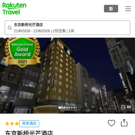
to
新
top
page
东京新桥光芒酒店
21/8/2026
-
22/8/2026
|
2位住客
|
1间
86
商务酒店
东京新桥光芒酒店