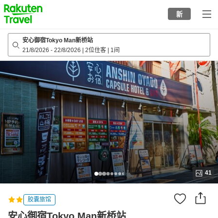
to
新
top
page
安心御宿Tokyo Man新桥站
21/8/2026
-
22/8/2026
|
2位住客
|
1间
41
胶囊旅馆
安心御宿Tokyo Man新桥站