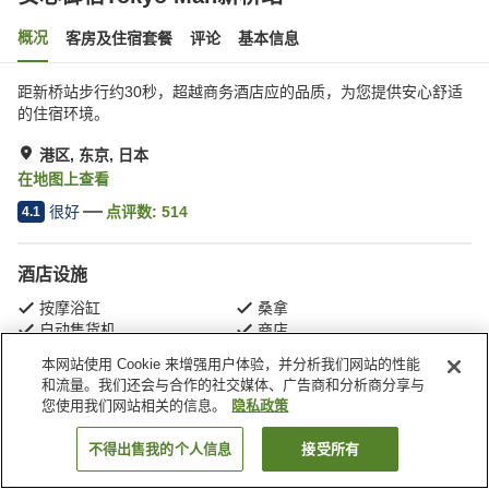
概况
客房及住宿套餐
评论
基本信息
距新桥站步行约30秒，超越商务酒店应的品质，为您提供安心舒适
的住宿环境。
港区, 东京, 日本
在地图上查看
很好
点评数:
514
4.1
酒店设施
按摩浴缸
桑拿
自动售货机
商店
本网站使用 Cookie 来增强用户体验，并分析我们网站的性能
和流量。我们还会与合作的社交媒体、广告商和分析商分享与
首页
日本
东京
港区
安心御宿Tokyo Man新桥站
您使用我们网站相关的信息。
隐私政策
不得出售我的个人信息
接受所有
搜索客房