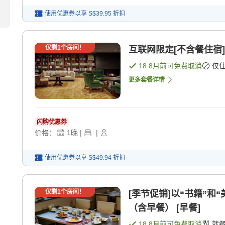
使用优惠券以享
S$39.95
折扣
仅剩
1
个房间！
互联网限定[不含餐住宿]
18 8月
前可免费取消
仅
更多套餐详情
闪购优惠券
价格：
1
晚
|
|
使用优惠券以享
S$49.94
折扣
仅剩
1
个房间！
[季节促销]以“书籍”
（含早餐） [早餐]
18 8月
前可免费取消
就