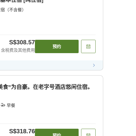
基本住宿 [纯住宿]
住宿（不含餐）
S$308.57
预约
含税费及其他费用
和“美食”为自豪。在老字号酒店悠闲住宿。
餐
早餐
S$318.76
预约