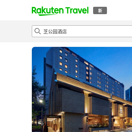
新
t
概况
客房及住宿套餐
评论
亮点
设施
o
p
P
a
g
e
_
s
e
a
r
c
h