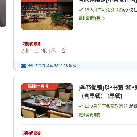
互联网限定[不含餐住宿]
18 8月
前可免费取消
仅
更多套餐详情
闪购优惠券
价格：
1
晚
|
|
使用优惠券以享
S$46.28
折扣
仅剩
3
个房间！
[季节促销]以“书籍”
（含早餐） [早餐]
18 8月
前可免费取消
就
更多套餐详情
闪购优惠券