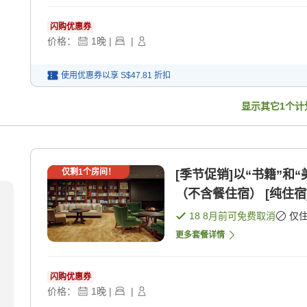
闪购优惠券
价格：
1
晚
|
|
使用优惠券以享
S$47.81
折扣
显示其它
1
个计
仅剩
1
个房间！
[季节促销]以“书籍”
（不含餐住宿） [纯住宿
18 8月
前可免费取消
仅
更多套餐详情
闪购优惠券
价格：
1
晚
|
|