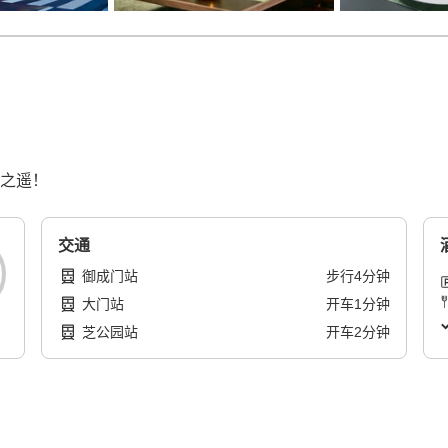
步之遥！
交通
御成门站
步行
4
分钟
大门站
开车
1
分钟
芝公园站
开车
2
分钟