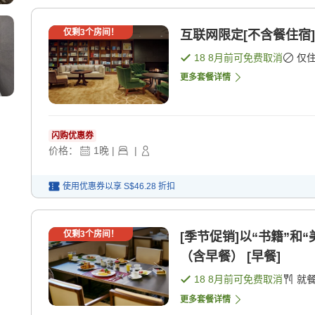
仅剩
3
个房间！
互联网限定[不含餐住宿]
18 8月
前可免费取消
仅
更多套餐详情
闪购优惠券
价格：
1
晚
|
|
使用优惠券以享
S$46.28
折扣
仅剩
3
个房间！
[季节促销]以“书籍”
（含早餐） [早餐]
18 8月
前可免费取消
就
更多套餐详情