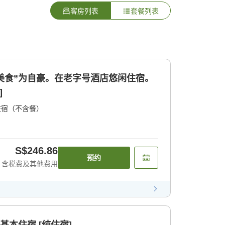
客房列表
套餐列表
和“美食”为自豪。在老字号酒店悠闲住宿。
]
住宿（不含餐）
S$246.86
预约
含税费及其他费用