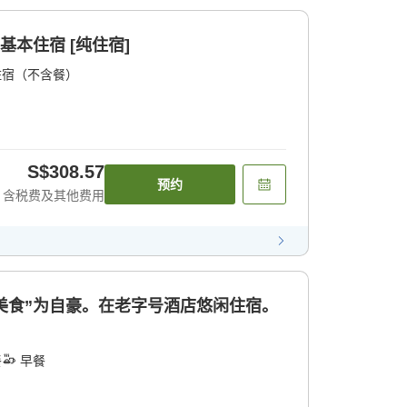
基本住宿 [纯住宿]
住宿（不含餐）
S$308.57
预约
含税费及其他费用
和“美食”为自豪。在老字号酒店悠闲住宿。
餐
早餐