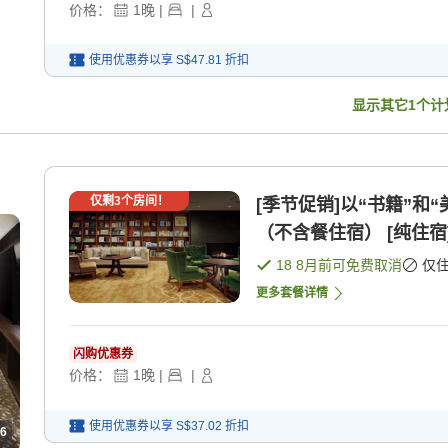
价格：
1
晚
|
|
使用优惠券以享
S$47.81
折扣
显示其它
1
个计
仅剩
3
个房间！
[季节促销]以“书籍”
（不含餐住宿） [纯住宿
18 8月
前可免费取消
仅
更多套餐详情
闪购优惠券
价格：
1
晚
|
|
使用优惠券以享
S$37.02
折扣
6