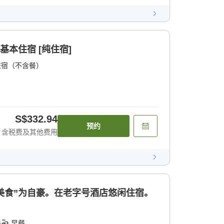
基本住宿 [纯住宿]
住宿（不含餐）
S$332.94
预约
含税费及其他费用
和“美食”为自豪。在老字号酒店悠闲住宿。
餐
早餐