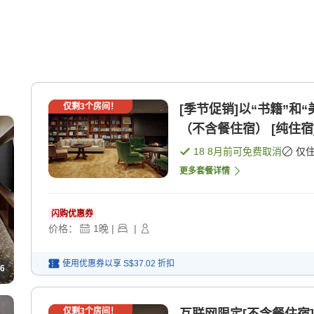
仅剩
3
个房间！
[季节促销]以“书籍”
（不含餐住宿） [纯住宿
18 8月
前可免费取消
仅
更多套餐详情
闪购优惠券
价格：
1
晚
|
|
使用优惠券以享
S$37.02
折扣
6
仅剩
3
个房间！