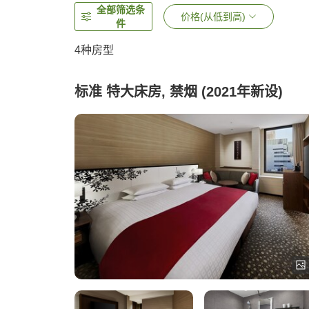
全部筛选条
价格(从低到高)
件
4
种房型
标准 特大床房, 禁烟 (2021年新设)