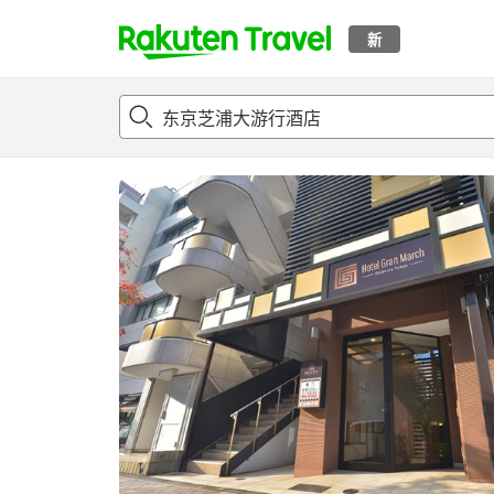
新
t
概况
客房及住宿套餐
评论
设施
o
p
P
a
g
e
_
s
e
a
r
c
h