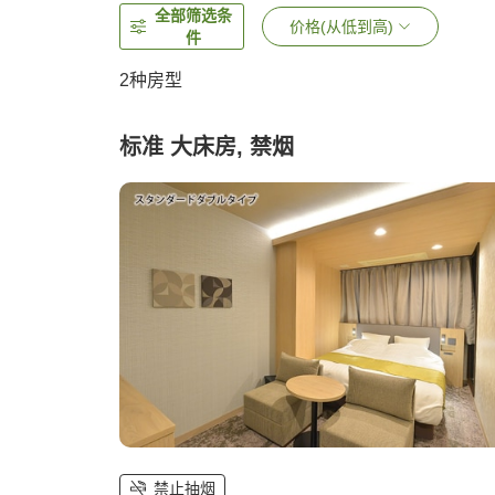
全部筛选条
价格(从低到高)
件
2
种房型
标准 大床房, 禁烟
禁止抽烟