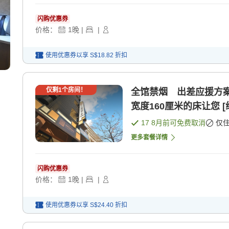
闪购优惠券
价格：
1
晚
|
|
使用优惠券以享
S$18.82
折扣
仅剩
1
个房间！
全馆禁烟 出差应援方案
宽度160厘米的床让您 [
17 8月
前可免费取消
仅
更多套餐详情
闪购优惠券
价格：
1
晚
|
|
使用优惠券以享
S$24.40
折扣