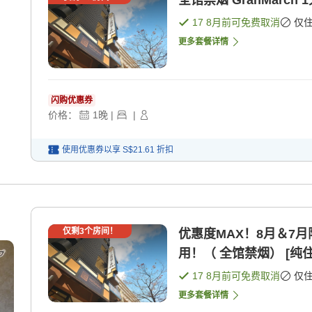
全馆禁烟 GranMarch
17 8月
前可免费取消
仅
更多套餐详情
闪购优惠券
价格：
1
晚
|
|
使用优惠券以享
S$21.61
折扣
仅剩
3
个房间！
优惠度MAX！8月＆7
用！（ 全馆禁烟） [纯住
17 8月
前可免费取消
仅
更多套餐详情