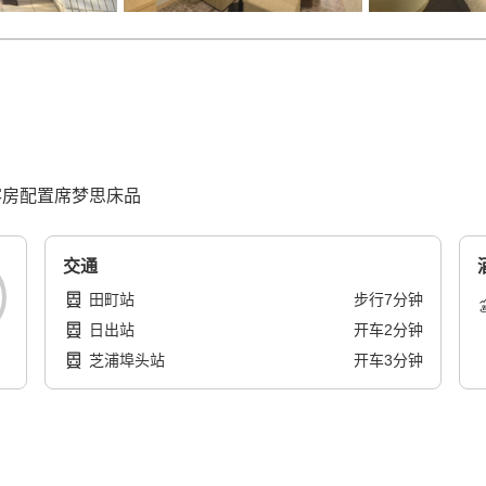
客房配置席梦思床品
交通
田町站
步行
7
分钟
日出站
开车
2
分钟
芝浦埠头站
开车
3
分钟