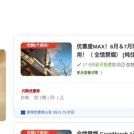
仅剩
2
个房间！
优惠度MAX！8月＆7
用！（ 全馆禁烟） [纯住
17 8月
前可免费取消
仅
更多套餐详情
闪购优惠券
价格：
1
晚
|
|
使用优惠券以享
S$15.78
折扣
仅剩
2
个房间！