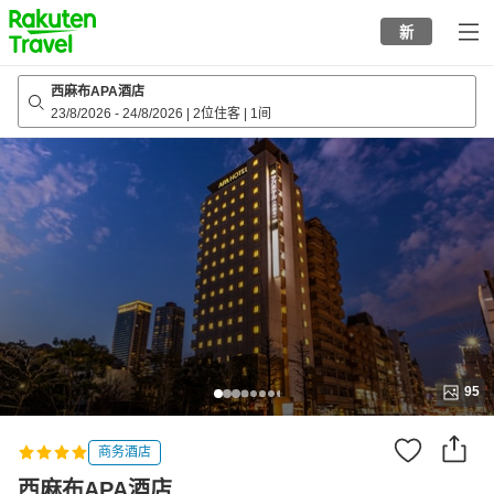
to
新
top
page
西麻布APA酒店
23/8/2026
-
24/8/2026
|
2位住客
|
1间
95
商务酒店
西麻布APA酒店