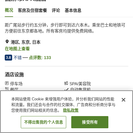
概况
客房及住宿套餐
评论
基本信息
距广尾站步行约五分钟，步行即可到达六本木。乘坐巴士和地铁可
方便前往东京都各地。所有客房均提供免费网络。
港区, 东京, 日本
在地图上查看
不错
点评数:
133
3.8
酒店设施
停车场
SPA/美容院
餐厅
自动售货机
本网站使用 Cookie 来增强用户体验，并分析我们网站的性能
和流量。我们还会与合作的社交媒体、广告商和分析商分享与
首页
日本
东京
港区
西麻布APA酒店
您使用我们网站相关的信息。
隐私政策
不得出售我的个人信息
接受所有
搜索客房