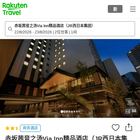
to
新
top
page
赤坂茜音之汤Via Inn精品酒店（JR西日本集团）
22/8/2026
-
23/8/2026
|
2位住客
|
1间
34
商务酒店
赤坂茜音之汤Via Inn精品酒店（JR西日本集