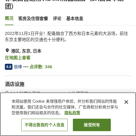
团）
概况
客房及住宿套餐
评论
基本信息
2022年11月1日开业！配备融合了西方和日本元素的大浴场，前往
东京主要地区的交通也十分便利。
港区, 东京, 日本
在地图上查看
很棒
点评数:
346
4.4
酒店设施
24小时前台服务
快递服务
洗衣服务
指定吸烟区
本网站使用 Cookie 来增强用户体验，并分析我们网站的性能
和流量。我们还会与合作的社交媒体、广告商和分析商分享与
您使用我们网站相关的信息。
隐私政策
首页
日本
东京
港区
赤坂茜音之汤Via Inn精品酒店（JR西日本集团）
不得出售我的个人信息
接受所有
搜索客房