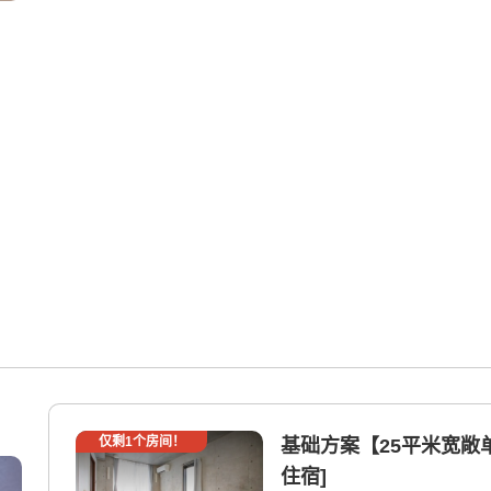
仅剩
1
个房间！
基础方案【25平米宽敞单
住宿]