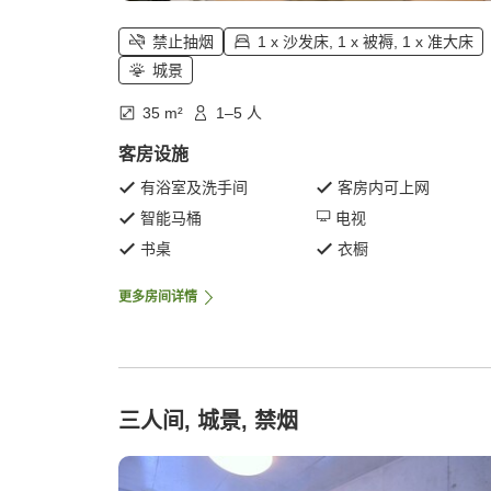
禁止抽烟
1 x 沙发床, 1 x 被褥, 1 x 准大床
城景
35 m²
1–5 人
客房设施
有浴室及洗手间
客房内可上网
智能马桶
电视
书桌
衣橱
更多房间详情
三人间, 城景, 禁烟