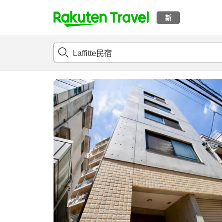
新
t
概况
客房及住宿套餐
评论
亮点
设施
o
p
P
a
g
e
_
s
e
a
r
c
h