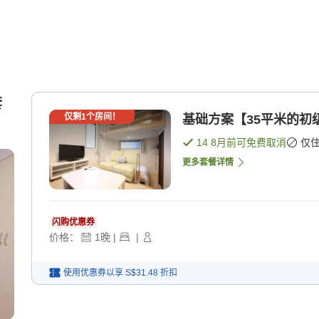
套
仅剩
1
个房间！
基础方案【35平米的初
14 8月
前可免费取消
仅
更多套餐详情
闪购优惠券
价格：
1
晚
|
|
使用优惠券以享
S$31.48
折扣