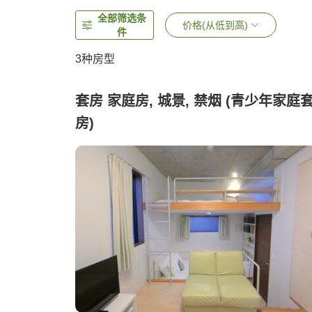
全部筛选条
价格(从低到高)
件
3
种房型
套房 家庭房, 城景, 禁烟 (青少年家庭
房)