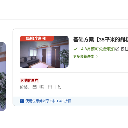
仅剩
1
个房间！
基础方案【35平米的阁楼
14 8月
前可免费取消
仅
更多套餐详情
闪购优惠券
价格：
1
晚
|
|
使用优惠券以享
S$31.48
折扣