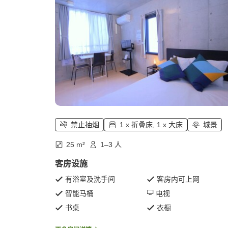
禁止抽烟
1 x 折叠床, 1 x 大床
城景
25 m²
1–3 人
客房设施
有浴室及洗手间
客房内可上网
智能马桶
电视
书桌
衣橱