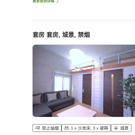
更多房间详情
套房 套房, 城景, 禁烟
禁止抽烟
1 x 沙发床, 3 x 被褥
城景