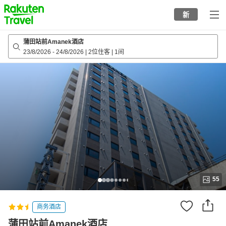
to
新
top
page
蒲田站前Amanek酒店
23/8/2026
-
24/8/2026
|
2位住客
|
1间
55
商务酒店
蒲田站前Amanek酒店