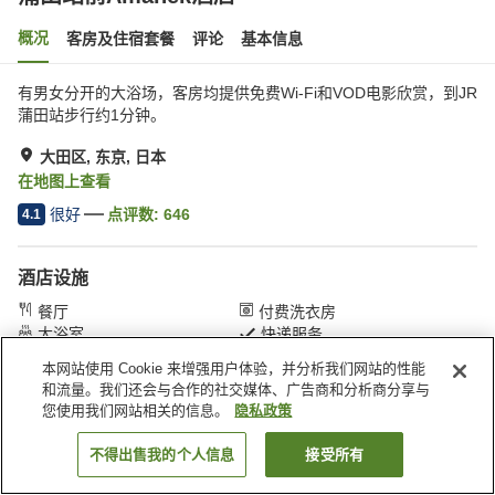
概况
客房及住宿套餐
评论
基本信息
有男女分开的大浴场，客房均提供免费Wi-Fi和VOD电影欣赏，到JR
蒲田站步行约1分钟。
大田区, 东京, 日本
在地图上查看
很好
点评数:
646
4.1
酒店设施
餐厅
付费洗衣房
大浴室
快递服务
本网站使用 Cookie 来增强用户体验，并分析我们网站的性能
和流量。我们还会与合作的社交媒体、广告商和分析商分享与
首页
日本
东京
大田区
蒲田站前Amanek酒店
您使用我们网站相关的信息。
隐私政策
不得出售我的个人信息
接受所有
搜索客房