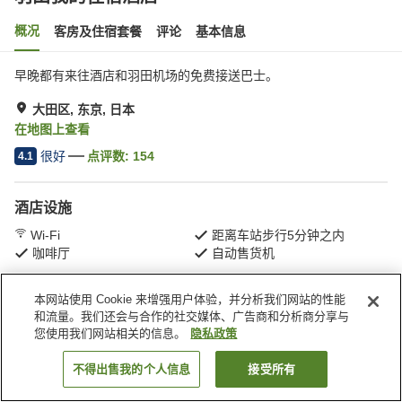
概况
客房及住宿套餐
评论
基本信息
早晚都有来往酒店和羽田机场的免费接送巴士。
大田区, 东京, 日本
在地图上查看
很好
点评数:
154
4.1
酒店设施
Wi-Fi
距离车站步行5分钟之内
咖啡厅
自动售货机
本网站使用 Cookie 来增强用户体验，并分析我们网站的性能
首页
日本
东京
大田区
羽田我的住宿酒店
和流量。我们还会与合作的社交媒体、广告商和分析商分享与
您使用我们网站相关的信息。
隐私政策
不得出售我的个人信息
接受所有
搜索客房