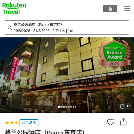
to
新
top
page
格兰公园酒店（Panex东京店）
20/8/2026
-
21/8/2026
|
2位住客
|
1间
37
商务酒店
格兰公园酒店（Panex东京店）