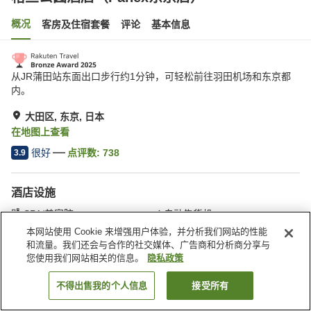
概况
客房及住宿套餐
评论
基本信息
从JR蒲田站东面出口步行约1分钟，可轻松前往羽田机场和东京都
内。
大田区, 东京, 日本
在地图上查看
很好
点评数:
738
3.9
酒店设施
SPA/美容院
自动售货机
付费洗衣房
快递服务
本网站使用 Cookie 来增强用户体验，并分析我们网站的性能
和流量。我们还会与合作的社交媒体、广告商和分析商分享与
您使用我们网站相关的信息。
隐私政策
首页
日本
东京
大田区
格兰公园酒店（Panex东京店）
不得出售我的个人信息
接受所有
搜索客房