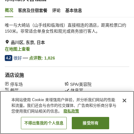
概况
客房及住宿套餐
评论
基本信息
唯一与大崎站（山手线和临海线）直接相连的酒店，距离检票口约
150米。非常适合单身女性和观光或商务旅行客人。
品川区, 东京, 日本
在地图上查看
很好
点评数:
1,826
4.2
酒店设施
停车场
SPA/美容院
餐厅
休息室
本网站使用 Cookie 来增强用户体验，并分析我们网站的性能
和流量。我们还会与合作的社交媒体、广告商和分析商分享与
首页
日本
东京
品川区
东京新大谷酒店
您使用我们网站相关的信息。
隐私政策
不得出售我的个人信息
接受所有
搜索客房