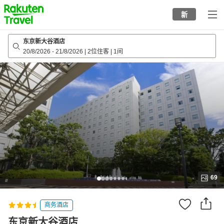
to
新
top
page
东京新大谷酒店
20/8/2026
-
21/8/2026
|
2位住客
|
1间
69
商务酒店
东京新大谷酒店