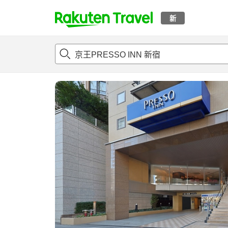
新
t
概况
客房及住宿套餐
评论
设施
o
p
P
a
g
e
_
s
e
a
r
c
h