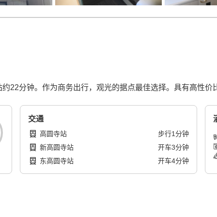
站约22分钟。作为商务出行，观光的据点最佳选择。具有高性价
交通
高圆寺站
步行
1
分钟
新高圆寺站
开车
3
分钟
东高圆寺站
开车
4
分钟