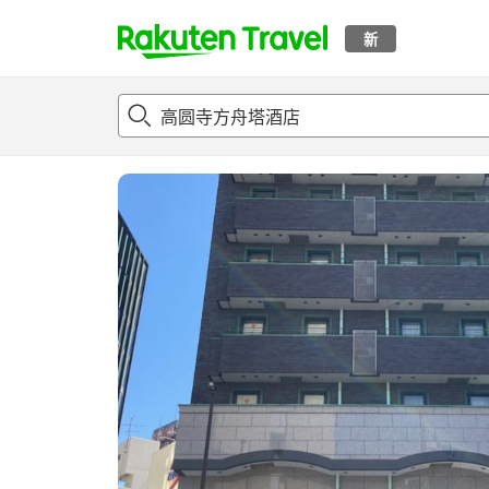
新
t
概况
客房及住宿套餐
评论
设施
o
p
P
a
g
e
_
s
e
a
r
c
h