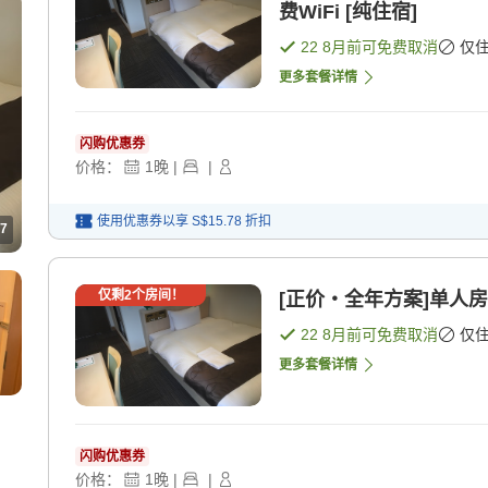
费WiFi [纯住宿]
22 8月
前可免费取消
仅
更多套餐详情
闪购优惠券
价格：
1
晚
|
|
使用优惠券以享
S$15.78
折扣
7
仅剩
2
个房间！
[正价・全年方案]单人房[
22 8月
前可免费取消
仅
更多套餐详情
闪购优惠券
价格：
1
晚
|
|