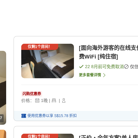
仅剩
1
个房间！
[面向海外游客的在线支
费WiFi [纯住宿]
22 8月
前可免费取消
仅
更多套餐详情
闪购优惠券
价格：
1
晚
|
|
使用优惠券以享
S$15.78
折扣
7
仅剩
1
个房间！