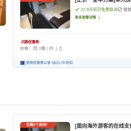
[正价・全年方案]单人房[
22 8月
前可免费取消
仅
更多套餐详情
闪购优惠券
价格：
1
晚
|
|
使用优惠券以享
S$15.78
折扣
仅剩
2
个房间！
[面向海外游客的在线支