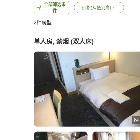
全部筛选条
价格(从低到高)
件
2
种房型
单人房, 禁烟 (双人床)