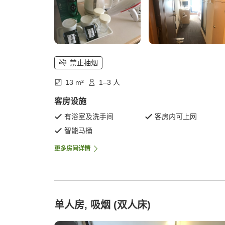
禁止抽烟
13 m²
1–3 人
客房设施
有浴室及洗手间
客房内可上网
智能马桶
更多房间详情
单人房, 吸烟 (双人床)