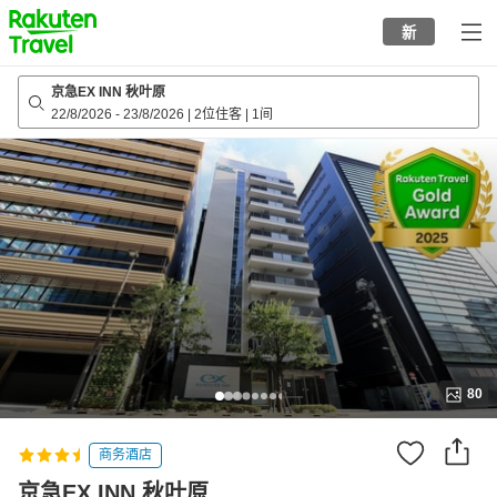
to
新
top
page
京急EX INN 秋叶原
22/8/2026
-
23/8/2026
|
2位住客
|
1间
80
商务酒店
京急EX INN 秋叶原