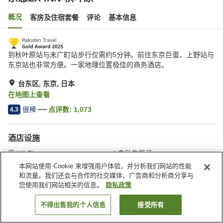
概况
客房及住宿套餐
评论
基本信息
到秋叶原站与末广町站步行仅需约5分钟。前往东京巨蛋、上野站与
东京站也非常方便。一家地理位置极佳的商务酒店。
台东区, 东京, 日本
在地图上查看
很棒
点评数:
1,073
4.3
酒店设施
Wi-Fi
自动售货机
公用微波炉
付费洗衣房
本网站使用 Cookie 来增强用户体验，并分析我们网站的性能
和流量。我们还会与合作的社交媒体、广告商和分析商分享与
您使用我们网站相关的信息。
隐私政策
首页
日本
东京
台东区
京急EX INN 秋叶原
不得出售我的个人信息
接受所有
搜索客房