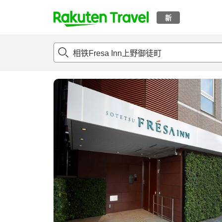
新
t
概况
客房及住宿套餐
评论
亮点
设施
o
p
P
a
g
e
_
s
e
a
r
c
h