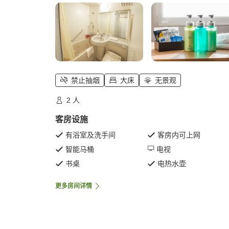
禁止抽烟
大床
无景观
2 人
客房设施
有浴室及洗手间
客房内可上网
智能马桶
电视
书桌
电热水壶
更多房间详情