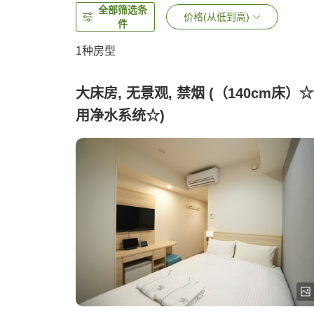
全部筛选条
价格(从低到高)
件
1种房型
大床房, 无景观, 禁烟 (（140cm床）
用净水系统☆)