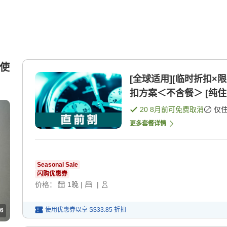
☆使
[全球适用][临时折扣×
扣方案＜不含餐＞ [纯住
20 8月
前可免费取消
仅
更多套餐详情
Seasonal Sale
闪购优惠券
价格：
1
晚
|
|
使用优惠券以享
S$33.85
折扣
6