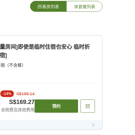
客房列表
套餐列表
限量房间]即使是临时住宿也安心 临时折
宿]
住宿（不含餐）
S$199.14
-
14
%
S$169.27
预约
含税费及其他费用