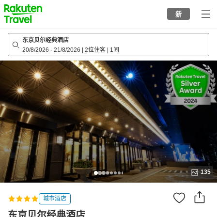
to
新
top
page
东京贝尔经典酒店
20/8/2026
-
21/8/2026
|
2位住客
|
1间
135
城市酒店
东京贝尔经典酒店