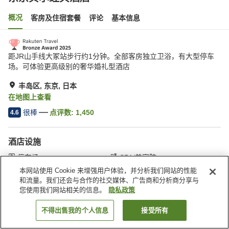
概况
客房及住宿套餐
评论
基本信息
距JR山手线大冢站步行约1分钟。全部客房独立卫浴，有大型停车
场。可体验更高级别的奢华婚礼型酒店
丰岛区, 东京, 日本
在地图上查看
很棒
点评数:
1,450
4.6
酒店设施
停车场
SPA/美容院
餐厅
自动售货机
本网站使用 Cookie 来增强用户体验，并分析我们网站的性能
和流量。我们还会与合作的社交媒体、广告商和分析商分享与
您使用我们网站相关的信息。
隐私政策
首页
日本
东京
丰岛区
东京贝尔经典酒店
不得出售我的个人信息
接受所有
搜索客房