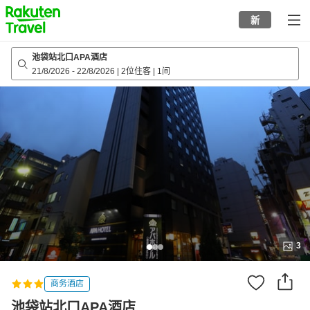
to
新
top
page
池袋站北口APA酒店
21/8/2026
-
22/8/2026
|
2位住客
|
1间
3
商务酒店
池袋站北口APA酒店