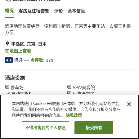
概况
客房及住宿套餐
评论
基本信息
酒店地理位置绝佳，便利前往新宿，东京等主要车站，去埼玉也很
方便。
丰岛区, 东京, 日本
在地图上查看
很好
点评数:
179
4.1
酒店设施
停车场
SPA/美容院
自动售货机
付费洗衣房
本网站使用 Cookie 来增强用户体验，并分析我们网站的性能
和流量。我们还会与合作的社交媒体、广告商和分析商分享与
首页
日本
东京
丰岛区
池袋站北口APA酒店
您使用我们网站相关的信息。
隐私政策
不得出售我的个人信息
接受所有
搜索客房