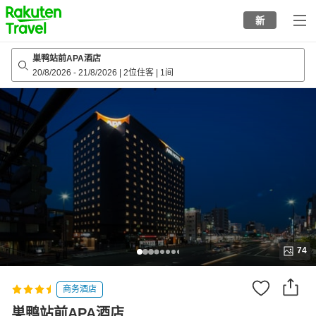
to
新
top
page
巣鸭站前APA酒店
20/8/2026
-
21/8/2026
|
2位住客
|
1间
74
商务酒店
巣鸭站前APA酒店