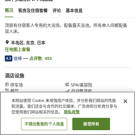
概况
客房及住宿套餐
评论
基本信息
顶层有住宿客人专用的大浴场，配备露天浴池。所有单人间都配备
双人床。
丰岛区, 东京, 日本
在地图上查看
很棒
点评数:
493
4.3
酒店设施
停车场
SPA/美容院
餐厅
自动售货机
本网站使用 Cookie 来增强用户体验，并分析我们网站的性能
和流量。我们还会与合作的社交媒体、广告商和分析商分享与
首页
日本
东京
丰岛区
巣鸭站前APA酒店
您使用我们网站相关的信息。
隐私政策
不得出售我的个人信息
接受所有
搜索客房