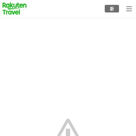
to
新
top
page