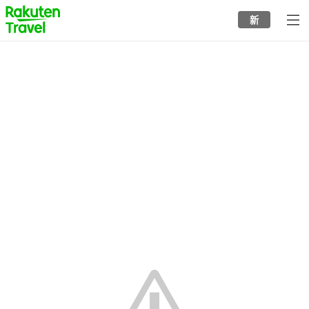
to
新
top
page