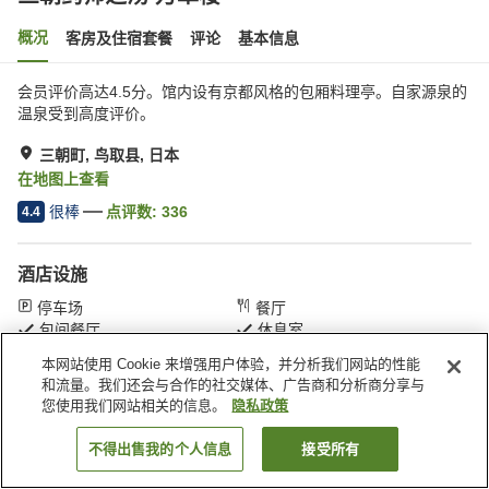
概况
客房及住宿套餐
评论
基本信息
会员评价高达4.5分。馆内设有京都风格的包厢料理亭。自家源泉的
温泉受到高度评价。
三朝町, 鸟取县, 日本
在地图上查看
很棒
点评数:
336
4.4
酒店设施
停车场
餐厅
包间餐厅
休息室
本网站使用 Cookie 来增强用户体验，并分析我们网站的性能
和流量。我们还会与合作的社交媒体、广告商和分析商分享与
首页
日本
鸟取县
三朝町
三朝药师之汤 万翠楼
您使用我们网站相关的信息。
隐私政策
不得出售我的个人信息
接受所有
搜索客房