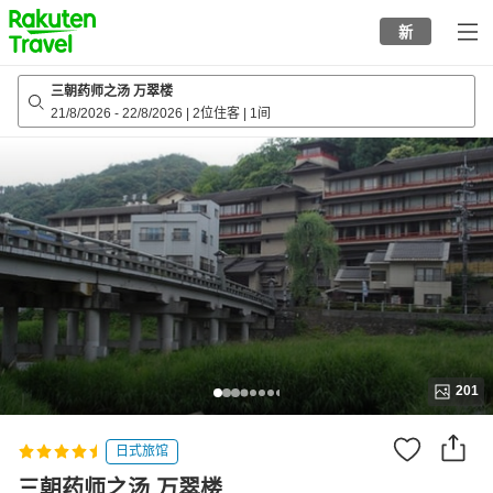
to
新
top
page
三朝药师之汤 万翠楼
21/8/2026
-
22/8/2026
|
2位住客
|
1间
201
日式旅馆
三朝药师之汤 万翠楼