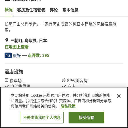
概况
客房及住宿套餐
评论
基本信息
长屋门由总榉制造，一家有历史底蕴的纯日本建筑的风格温泉旅
馆。
三朝町, 鸟取县, 日本
在地图上查看
很好
点评数:
395
4.2
酒店设施
停车场
SPA/美容院
自动售货机
商店
本网站使用 Cookie 来增强用户体验，并分析我们网站的性能
和流量。我们还会与合作的社交媒体、广告商和分析商分享与
首页
日本
鸟取县
三朝町
三朝温泉 后乐
您使用我们网站相关的信息。
隐私政策
不得出售我的个人信息
接受所有
搜索客房