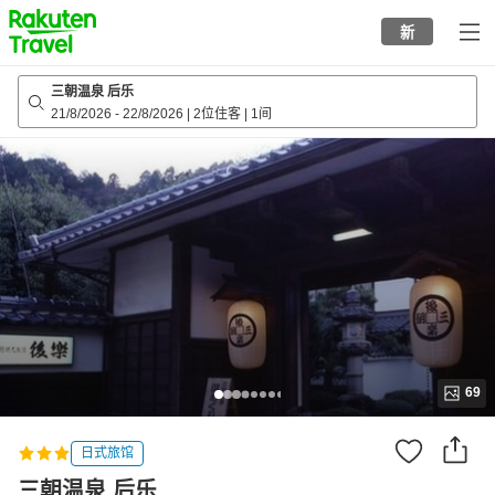
to
新
top
page
三朝温泉 后乐
21/8/2026
-
22/8/2026
|
2位住客
|
1间
69
日式旅馆
三朝温泉 后乐