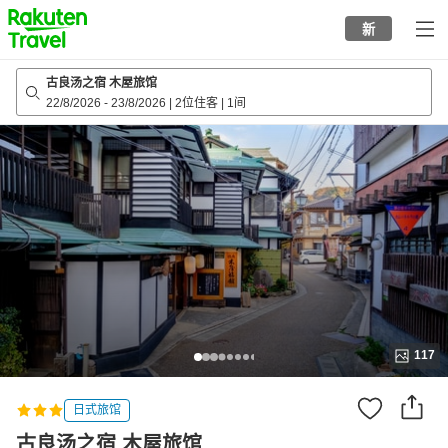
to
新
top
page
古良汤之宿 木屋旅馆
22/8/2026
-
23/8/2026
|
2位住客
|
1间
117
日式旅馆
古良汤之宿 木屋旅馆