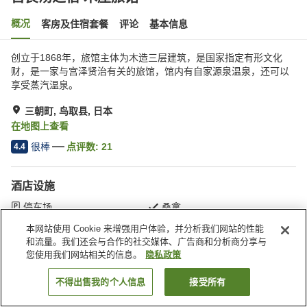
概况
客房及住宿套餐
评论
基本信息
创立于1868年，旅馆主体为木造三层建筑，是国家指定有形文化
财，是一家与宫泽贤治有关的旅馆，馆内有自家源泉温泉，还可以
享受蒸汽温泉。
三朝町, 鸟取县, 日本
在地图上查看
很棒
点评数:
21
4.4
酒店设施
停车场
桑拿
SPA/美容院
咖啡厅
本网站使用 Cookie 来增强用户体验，并分析我们网站的性能
和流量。我们还会与合作的社交媒体、广告商和分析商分享与
您使用我们网站相关的信息。
隐私政策
首页
日本
鸟取县
三朝町
古良汤之宿 木屋旅馆
不得出售我的个人信息
接受所有
搜索客房