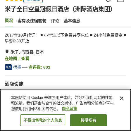
米子全日空皇冠假日酒店（洲际酒店集团）
概况
客房及住宿套餐
评论
基本信息
2017年10月续订！ ■ 小学生以下免费共享床位 ■ 24小时免费健身 ■
早餐6:30开放
米子, 鸟取县, 日本
在地图上查看
很棒
点评数:
603
4.4
酒店设施
停车场
SPA/美容院
本网站使用 Cookie 来增强用户体验，并分析我们网站的性能
健身房
餐厅
和流量。我们还会与合作的社交媒体、广告商和分析商分享与
您使用我们网站相关的信息。
隐私政策
首页
日本
鸟取县
米子
米子全日空皇冠假日酒店（洲际酒店集团）
不得出售我的个人信息
接受所有
搜索客房