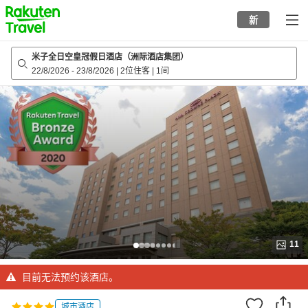
to
新
top
page
米子全日空皇冠假日酒店（洲际酒店集团）
22/8/2026
-
23/8/2026
|
2位住客
|
1间
11
目前无法预约该酒店。
城市酒店