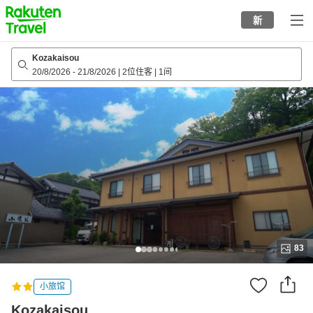
to
新
top
page
Kozakaisou
20/8/2026
-
21/8/2026
|
2位住客
|
1间
83
小旅馆
Kozakaisou