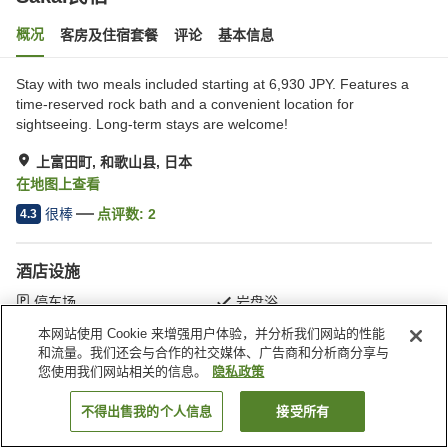
概况
客房及住宿套餐
评论
基本信息
Stay with two meals included starting at 6,930 JPY. Features a
time-reserved rock bath and a convenient location for
sightseeing. Long-term stays are welcome!
上富田町, 和歌山县, 日本
在地图上查看
很棒
点评数:
2
4.3
酒店设施
停车场
岩盘浴
大浴室
本网站使用 Cookie 来增强用户体验，并分析我们网站的性能
和流量。我们还会与合作的社交媒体、广告商和分析商分享与
您使用我们网站相关的信息。
隐私政策
首页
日本
和歌山县
上富田町
Sakai民宿
不得出售我的个人信息
接受所有
搜索客房