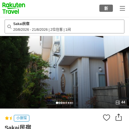
to
新
top
page
Sakai民宿
20/8/2026
-
21/8/2026
|
2位住客
|
1间
44
小旅馆
Sakai民宿