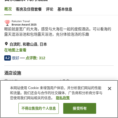
概况
客房及住宿套餐
评论
基本信息
眼前就是宽广的大海，感受与大海在一起的度假酒店。可以看海的
露天混浴浴池和包场露天浴池，充分体验泡汤的乐趣
白滨町, 和歌山县, 日本
在地图上查看
很好
点评数:
312
4.2
酒店设施
Wi-Fi
桑拿
夜宵餐区
指定吸烟区
本网站使用 Cookie 来增强用户体验，并分析我们网站的性能
和流量。我们还会与合作的社交媒体、广告商和分析商分享与
您使用我们网站相关的信息。
隐私政策
首页
日本
和歌山县
白滨町
白滨温泉 海舟酒店
不得出售我的个人信息
接受所有
搜索客房