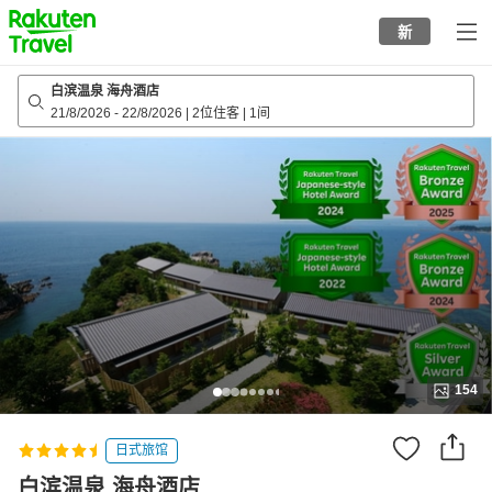
to
新
top
page
白滨温泉 海舟酒店
21/8/2026
-
22/8/2026
|
2位住客
|
1间
154
日式旅馆
白滨温泉 海舟酒店