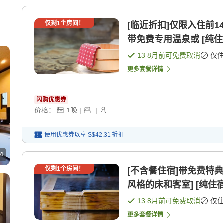
舒
仅剩
1
个房间！
[临近折扣]仅限入住前1
带免费专用温泉或 [纯住
13 8月
前可免费取消
仅
更多套餐详情
闪购优惠券
价格：
1
晚
|
|
使用优惠券以享
S$42.31
折扣
4
仅剩
1
个房间！
[不含餐住宿]带免费特
风格的床和客室] [纯住宿
13 8月
前可免费取消
仅
更多套餐详情