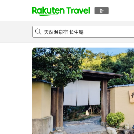
新
t
概况
客房及住宿套餐
评论
设施
o
p
P
a
g
e
_
s
e
a
r
c
h