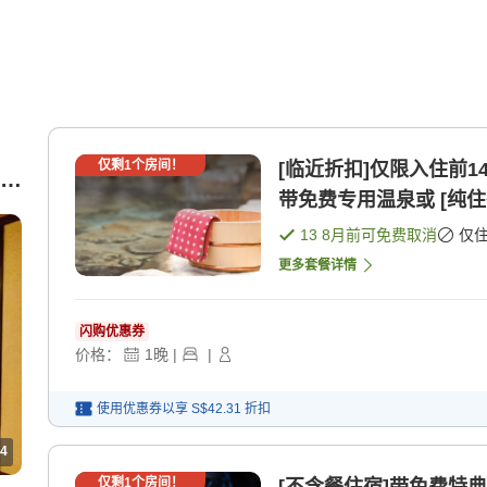
仅剩
1
个房间！
[临近折扣]仅限入住前1
带免费专用温泉或 [纯住
13 8月
前可免费取消
仅
更多套餐详情
闪购优惠券
价格：
1
晚
|
|
使用优惠券以享
S$42.31
折扣
4
仅剩
1
个房间！