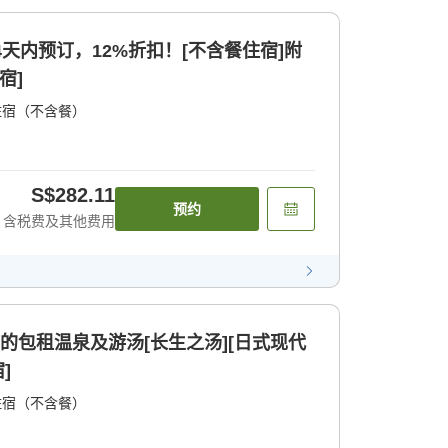
4天内预订，12%折扣！[不含餐住宿]附
宿]
住宿（不含餐）
S$282.11
预约
含税费及其他费用
典的包租温泉及游汤[长生之汤][日式现代
]
住宿（不含餐）