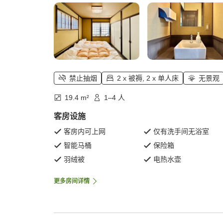
禁止抽烟
2 x 被褥, 2 x 单人床
无景观
19.4 m²
1–4 人
客房设施
客房内可上网
仅有洗手间无浴室
智能马桶
保险箱
羽绒被
电热水壶
更多房间详情