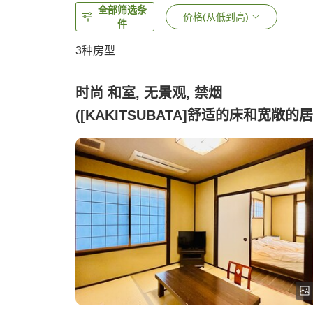
全部筛选条
价格(从低到高)
件
3
种房型
时尚 和室, 无景观, 禁烟
([KAKITSUBATA]舒适的床和宽敞的居
室)