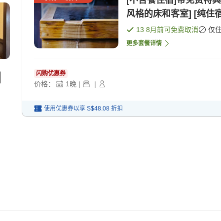
[不含餐住宿]带免费特
风格的床和客室] [纯住宿
13 8月
前可免费取消
仅
更多套餐详情
闪购优惠券
价格：
1
晚
|
|
使用优惠券以享
S$48.08
折扣