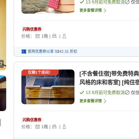
13 8月
前可免费取消
仅
更多套餐详情
闪购优惠券
价格：
1
晚
|
|
使用优惠券以享
S$42.31
折扣
3
仅剩
1
个房间！
[不含餐住宿]带免费特
风格的床和客室] [纯住宿
13 8月
前可免费取消
仅
更多套餐详情
闪购优惠券
价格：
1
晚
|
|