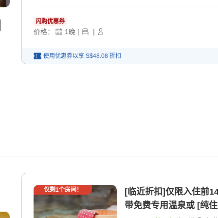
闪购优惠券
价格：
1
晚
|
|
使用优惠券以享
S$48.08
折扣
】
仅剩
1
个房间！
[临近折扣]仅限入住前1
带免费专用温泉或 [纯住