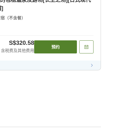
典的包租温泉及游汤[长生之汤][日式现代
]
住宿（不含餐）
S$320.58
预约
含税费及其他费用