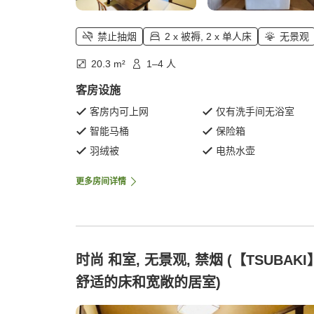
禁止抽烟
2 x 被褥, 2 x 单人床
无景观
20.3 m²
1–4 人
客房设施
客房内可上网
仅有洗手间无浴室
智能马桶
保险箱
羽绒被
电热水壶
更多房间详情
时尚 和室, 无景观, 禁烟 (【TSUBAKI
舒适的床和宽敞的居室)