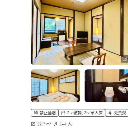
禁止抽烟
2 x 被褥, 2 x 单人床
无景观
22.7 m²
1–4 人