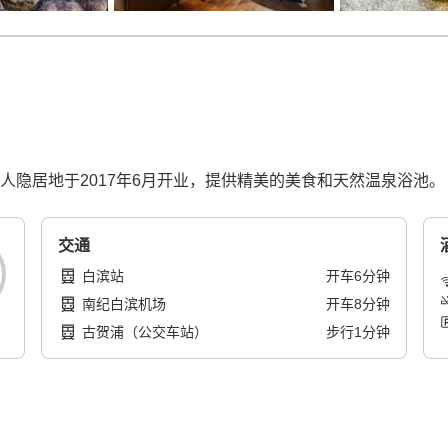
成人隐居地于2017年6月开业，提供精美的美食和天然温泉浴池。
交通
白滨站
开车
6
分钟
南纪白滨机场
开车
8
分钟
古贺浦（公交车站）
步行
1
分钟