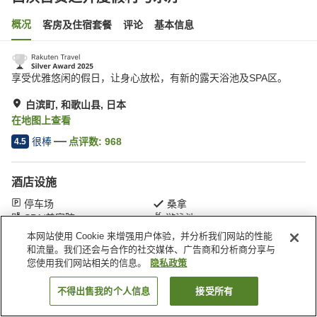
概况
客房及住宿套餐
评论
基本信息
享受优雅悠闲的假日，让身心放松，有新的露天浴池及SPA区。
白滨町, 和歌山县, 日本
在地图上查看
很棒
点评数:
968
4.5
酒店设施
停车场
桑拿
SPA/美容院
游泳池
本网站使用 Cookie 来增强用户体验，并分析我们网站的性能
和流量。我们还会与合作的社交媒体、广告商和分析商分享与
首页
日本
和歌山县
白滨町
白滨古贺之井度假村与水疗
您使用我们网站相关的信息。
隐私政策
不得出售我的个人信息
接受所有
搜索客房