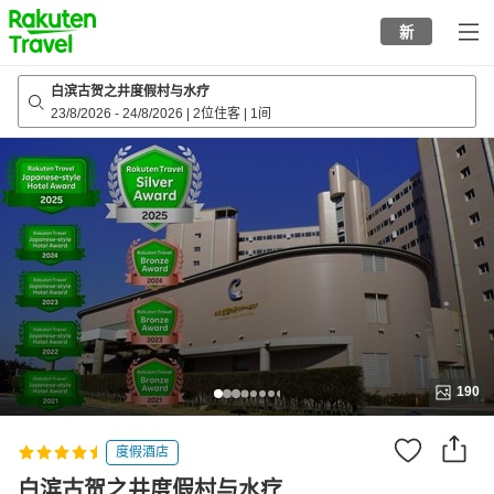
to
新
top
page
白滨古贺之井度假村与水疗
23/8/2026
-
24/8/2026
|
2位住客
|
1间
190
度假酒店
白滨古贺之井度假村与水疗