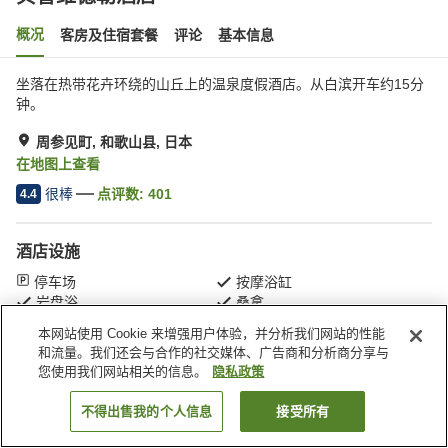
概况
客房及住宿套餐
评论
基本信息
坐落在热带花卉环绕的山丘上的温泉度假酒店。从白滨开车约15分
钟。
周参见町, 和歌山县, 日本
在地图上查看
很棒
点评数:
401
4.4
酒店设施
停车场
按摩浴缸
岩盘浴
桑拿
本网站使用 Cookie 来增强用户体验，并分析我们网站的性能
和流量。我们还会与合作的社交媒体、广告商和分析商分享与
首页
日本
和歌山县
周参见町
贝鲁维德勒酒店
您使用我们网站相关的信息。
隐私政策
不得出售我的个人信息
接受所有
搜索客房