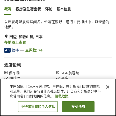
概况
客房及住宿套餐
评论
基本信息
以温泉与温泉料理闻名，坐落在熊野古道的主要神社中，以壶汤为
地标。
田边, 和歌山县, 日本
在地图上查看
很棒
点评数:
74
4.5
酒店设施
停车场
SPA/美容院
咖啡厅
商店
本网站使用 Cookie 来增强用户体验，并分析我们网站的性能
和流量。我们还会与合作的社交媒体、广告商和分析商分享与
首页
日本
和歌山县
田边
和歌山县东屋旅馆
您使用我们网站相关的信息。
隐私政策
不得出售我的个人信息
接受所有
搜索客房