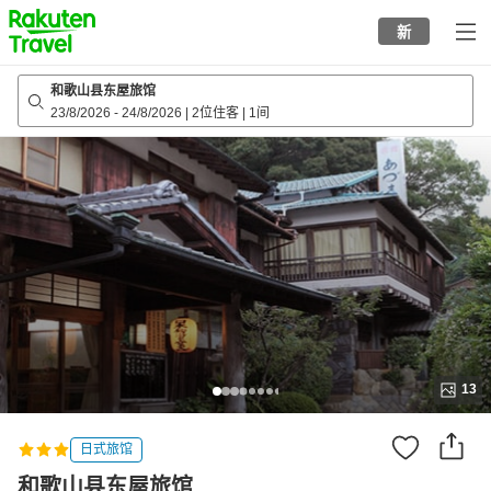
to
新
top
page
和歌山县东屋旅馆
23/8/2026
-
24/8/2026
|
2位住客
|
1间
13
日式旅馆
和歌山县东屋旅馆