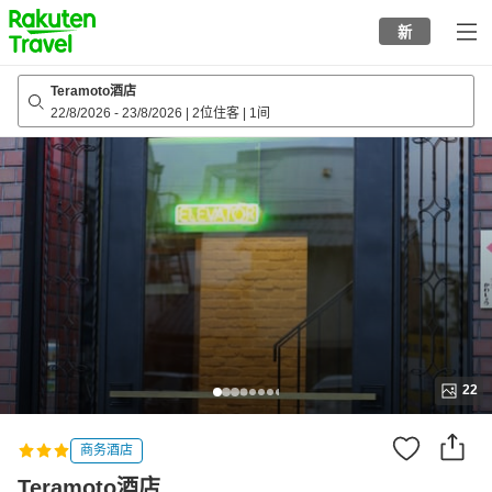
to
新
top
page
Teramoto酒店
22/8/2026
-
23/8/2026
|
2位住客
|
1间
22
商务酒店
Teramoto酒店