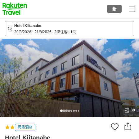
to
新
top
page
Hotel Kiitanabe
20/8/2026
-
21/8/2026
|
2位住客
|
1间
38
商务酒店
Hotel Kiitanabe