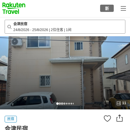
to
新
top
page
会津民宿
24/8/2026
-
25/8/2026
|
2位住客
|
1间
11
民宿
会津民宿