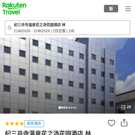
to
新
top
page
纪三井寺温泉花之汤花园酒店 林
21/8/2026
-
22/8/2026
|
2位住客
|
1间
20
商务酒店
纪三井寺温泉花之汤花园酒店 林