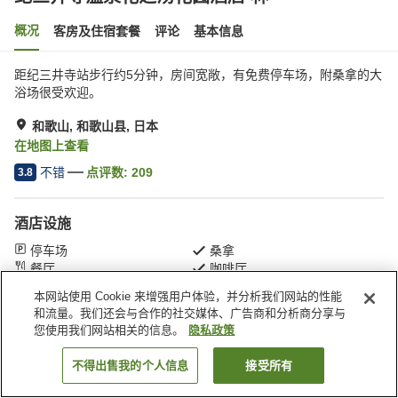
概况
客房及住宿套餐
评论
基本信息
距纪三井寺站步行约5分钟，房间宽敞，有免费停车场，附桑拿的大
浴场很受欢迎。
和歌山, 和歌山县, 日本
在地图上查看
不错
点评数:
209
3.8
酒店设施
停车场
桑拿
餐厅
咖啡厅
本网站使用 Cookie 来增强用户体验，并分析我们网站的性能
和流量。我们还会与合作的社交媒体、广告商和分析商分享与
首页
日本
和歌山县
和歌山
纪三井寺温泉花之汤花园酒店 林
您使用我们网站相关的信息。
隐私政策
不得出售我的个人信息
接受所有
搜索客房