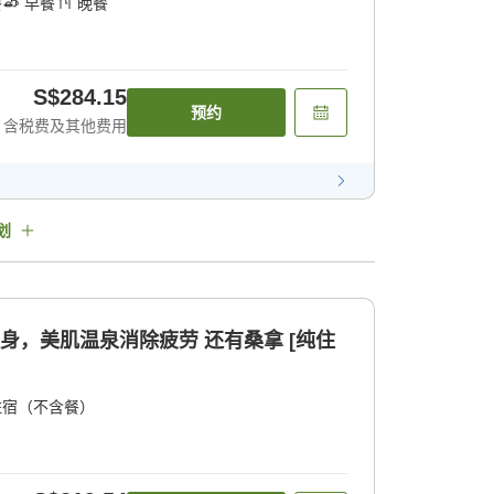
餐
早餐
晚餐
S$284.15
预约
含税费及其他费用
划
身，美肌温泉消除疲劳 还有桑拿 [纯住
住宿（不含餐）