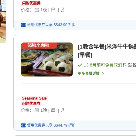
闪购优惠券
价格：
1
晚
|
|
使用优惠券以享
S$43.90
折扣
仅剩
1
个房间！
[1晚含早餐]米泽牛牛
[早餐]
13 8月
前可免费取消
就
更多套餐详情
Seasonal Sale
闪购优惠券
价格：
1
晚
|
|
使用优惠券以享
S$44.79
折扣