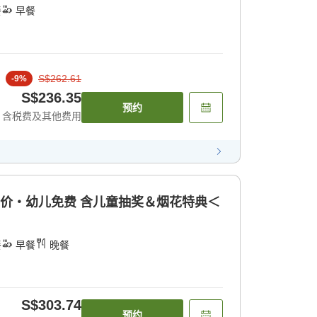
餐
早餐
S$262.61
-
9
%
S$236.35
预约
含税费及其他费用
半价・幼儿免费 含儿童抽奖＆烟花特典＜
餐
早餐
晚餐
S$303.74
预约