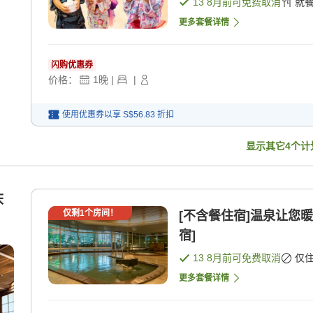
13 8月
前可免费取消
就
更多套餐详情
闪购优惠券
价格：
1
晚
|
|
使用优惠券以享
S$56.83
折扣
显示其它
4
个计
床
仅剩
1
个房间！
[不含餐住宿]温泉让您暖
宿]
13 8月
前可免费取消
仅
更多套餐详情