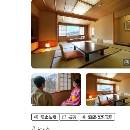
禁止抽烟
被褥
酒店指定景观
1–5 人