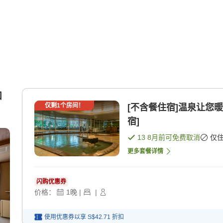
和
仅剩
1
个房间！
[不含餐住宿]温泉让您暖
宿]
13 8月
前可免费取消
仅
更多套餐详情
闪购优惠券
价格：
1
晚
|
|
使用优惠券以享
S$42.71
折扣