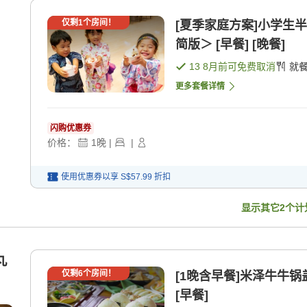
仅剩
1
个房间！
[夏季家庭方案]小学生
简版＞ [早餐] [晚餐]
13 8月
前可免费取消
就
更多套餐详情
闪购优惠券
价格：
1
晚
|
|
使用优惠券以享
S$57.99
折扣
显示其它
2
个计
丸
仅剩
6
个房间！
[1晚含早餐]米泽牛牛
[早餐]