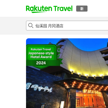
新
t
概况
客房及住宿套餐
评论
亮点
设施
o
p
P
a
g
e
_
s
e
a
r
c
h