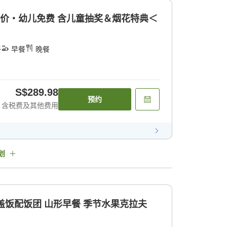
半价・幼儿免费 含儿童抽奖＆烟花特典＜
餐
早餐
晚餐
S$289.98
预约
含税费及其他费用
划
锅盖饭配饭团 山形早餐 季节水果克拉夫