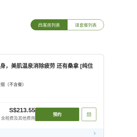
客房列表
套餐列表
身，美肌温泉消除疲劳 还有桑拿 [纯住
住宿（不含餐）
S$213.55
预约
含税费及其他费用