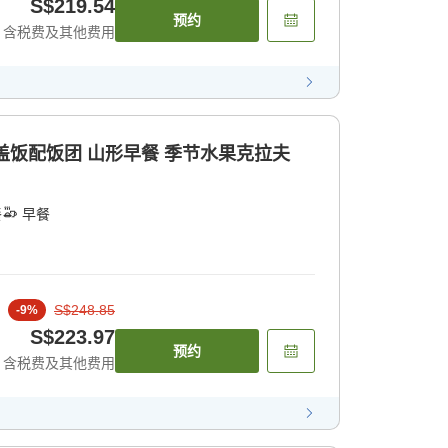
S$219.54
预约
含税费及其他费用
锅盖饭配饭团 山形早餐 季节水果克拉夫
餐
早餐
S$248.85
-
9
%
S$223.97
预约
含税费及其他费用