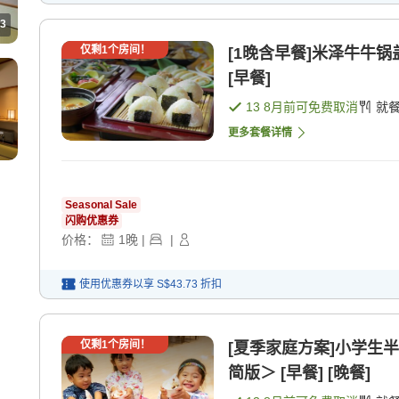
3
仅剩
1
个房间！
[1晚含早餐]米泽牛牛
[早餐]
13 8月
前可免费取消
就
更多套餐详情
Seasonal Sale
闪购优惠券
价格：
1
晚
|
|
使用优惠券以享
S$43.73
折扣
仅剩
1
个房间！
[夏季家庭方案]小学生
简版＞ [早餐] [晚餐]