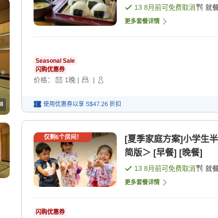
13 8月
前可免费取消
就
更多套餐详情
Seasonal Sale
闪购优惠券
价格：
1
晚
|
|
8
使用优惠券以享
S$47.26
折扣
仅剩
6
个房间！
[夏季家庭方案]小学生
简版＞ [早餐] [晚餐]
13 8月
前可免费取消
就
更多套餐详情
闪购优惠券