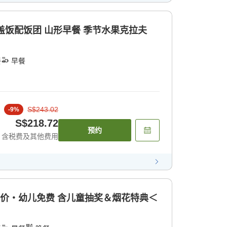
锅盖饭配饭团 山形早餐 季节水果克拉夫
餐
早餐
S$243.02
-
9
%
S$218.72
预约
含税费及其他费用
半价・幼儿免费 含儿童抽奖＆烟花特典＜