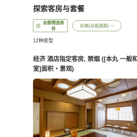
探索客房与套餐
全部筛选条
价格(从低到高)
件
12
种房型
经济 酒店指定客房, 禁烟 ([本丸 一般
室]面积・景观)