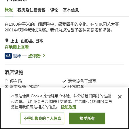
概况
客房及住宿套餐
评论
基本信息
在1300余平米的广阔庭院中，感受四季的变化。在NHK园艺大赛
2001中获得特别优秀奖。我们为您准备了各种葡萄酒和奶酪。
上山, 山形县, 日本
在地图上查看
很棒
点评数:
2
4.5
酒店设施
停车场
滑雪设备干燥室
露天浴池（温泉）
快递服务
本网站使用 Cookie 来增强用户体验，并分析我们网站的性能
和流量。我们还会与合作的社交媒体、广告商和分析商分享与
首页
日本
山形县
上山
苹果旅馆
您使用我们网站相关的信息。
隐私政策
不得出售我的个人信息
接受所有
搜索客房