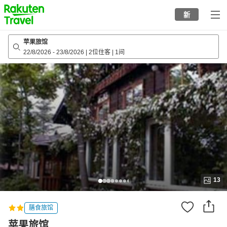
to
新
top
page
苹果旅馆
22/8/2026
-
23/8/2026
|
2位住客
|
1间
13
膳食旅馆
苹果旅馆